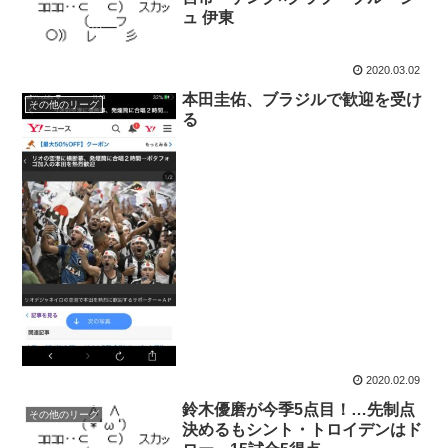
ュ 伊東
2020.03.02
本田圭佑、ブラジルで歓迎を受け
その他のリーグ
る
2020.02.09
鈴木優磨が今季5点目！…先制点
その他のリーグ
決めるもシント・トロイデンはド