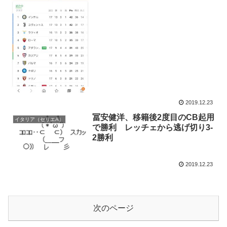
2019.12.23
冨安健洋、移籍後2度目のCB起用
イタリア（セリエA）
で勝利 レッチェから逃げ切り3-
2勝利
2019.12.23
次のページ