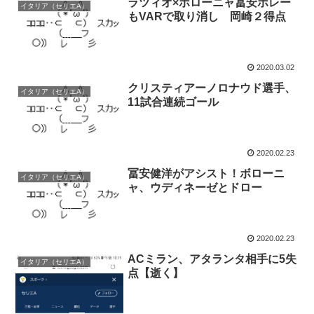
ラツィオ×ボローニャ冨安ボレー
イタリア（セリエA）
もVARで取り消し 岡崎２得点
2020.03.02
クリスティアーノロナウド選手、
イタリア（セリエA）
11試合連続ゴール
2020.02.23
冨安健洋がアシスト！ボローニ
イタリア（セリエA）
ャ、ウディネーゼとドロー
2020.02.23
ACミラン、アタランタ相手に5失
イタリア（セリエA）
点【逝く】