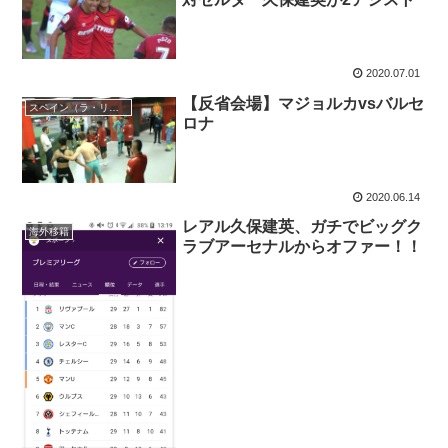
2020.07.01
【反省会場】マジョルカvsバルセ
スペイン（ラ・リーガ）
ロナ
2020.06.14
レアル久保建英、ガチでビッグク
海外移籍
ラブアーセナルからオファー！！