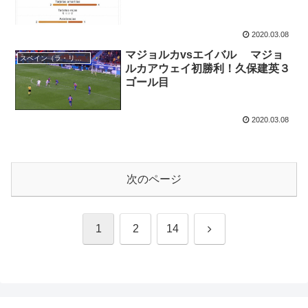
2020.03.08
マジョルカvsエイバル マジョ
スペイン（ラ・リーガ）
ルカアウェイ初勝利！久保建英３
ゴール目
2020.03.08
次のページ
次
1
2
14
へ