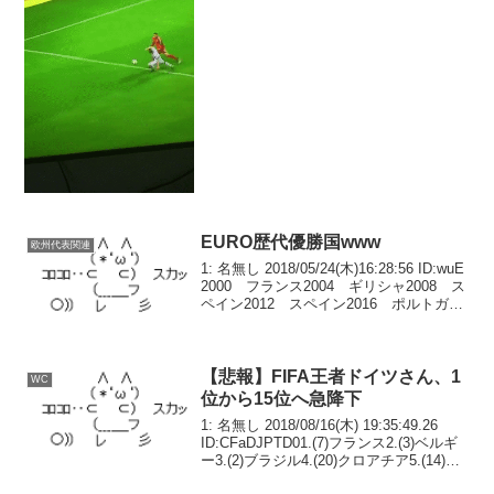
EURO歴代優勝国www
欧州代表関連
1: 名無し 2018/05/24(木)16:28:56 ID:wuE
2000 フランス2004 ギリシャ2008 ス
ペイン2012 スペイン2016 ポルトガル
1つ変な国が混ざってますねぇ
【悲報】FIFA王者ドイツさん、1
WC
位から15位へ急降下
1: 名無し 2018/08/16(木) 19:35:49.26
ID:CFaDJPTD01.(7)フランス2.(3)ベルギ
ー3.(2)ブラジル4.(20)クロアチア5.(14)ウ
ルグアイ6.(13)イングランド7.(4)ポルトガ