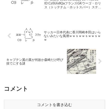
ID:Cz0U/o8QaフランスGKウーゴ・ロリ
ス（トッテナム・ホットスパー）スティ
ーヴ・マンダンダ（オリンピック・マル
セイユ）アルフォンス・アレオラ（パ
リ・サンジェルマン...
サッカー日本代表に香川岡崎本田はいら
ないみたいな風潮ｗｗｓｗｗｓｗｗｓｗ
ｗ
キャプテン翼の翼が何故か森崎だけ呼び
捨てにする謎
コメント
コメントを書き込む