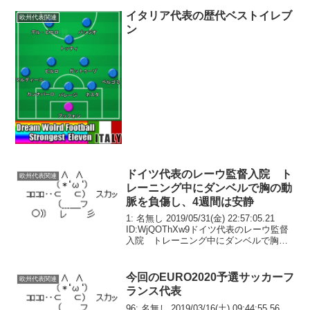
ル8.(6...
イタリア代表の歴代ベストイレブ
欧州代表関連
ン
ドイツ代表のレーウ監督入院 ト
欧州代表関連
レーニング中にダンベルで胸の動
脈を負傷し、4週間は安静
1: 名無し 2019/05/31(金) 22:57:05.21
ID:WjQOThXw9ドイツ代表のレーウ監督
入院 トレーニング中にダンベルで胸を
負傷同協会は入院した理由について「ス
ポーツのアクシデントの影響で動脈を痛
め、治療が必要になっ...
今回のEURO2020予選サッカーフ
欧州代表関連
ランス代表
96: 名無し 2019/03/16(土) 09:44:55.56