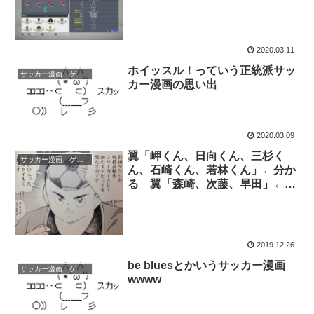
2020.03.11
ホイッスル！っていう正統派サッ
サッカー漫画、ゲーム
カー漫画の思い出
2020.03.09
翼「岬くん、日向くん、三杉く
サッカー漫画、ゲーム
ん、石崎くん、若林くん」←分か
る 翼「森崎、次藤、早田」←え
っ…
2019.12.26
be bluesとかいうサッカー漫画
サッカー漫画、ゲーム
wwww