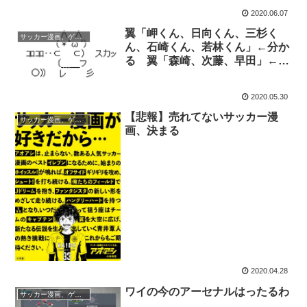
2020.06.07
翼「岬くん、日向くん、三杉く
サッカー漫画、ゲーム
ん、石崎くん、若林くん」←分か
る 翼「森崎、次藤、早田」←え
っ… 森崎「若林さん」 若林「森
崎」
2020.05.30
【悲報】売れてないサッカー漫
サッカー漫画、ゲーム
画、決まる
2020.04.28
ワイの今のアーセナルはったるわ
サッカー漫画、ゲーム