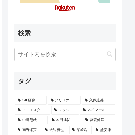
検索
タグ
GIF画像
クリロナ
久保建英
イニエスタ
メッシ
ネイマール
中島翔哉
本田佳祐
冨安健洋
南野拓実
大迫勇也
柴崎岳
堂安律