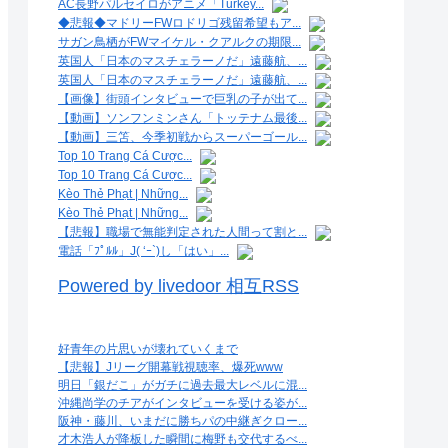
AC長野パルセイロがアニメ「Turkey...
◆悲報◆マドリーFWロドリゴ残留希望もア...
サガン鳥栖がFWマイケル・クアルクの期限...
英国人「日本のマスチェラーノだ」遠藤航、...
英国人「日本のマスチェラーノだ」遠藤航、...
【画像】街頭インタビューで巨乳の子が出て...
【動画】ソンフンミンさん「トッテナム最後...
【動画】三笘、今季初戦からスーパーゴール...
Top 10 Trang Cá Cược...
Top 10 Trang Cá Cược...
Kèo Thẻ Phạt | Những...
Kèo Thẻ Phạt | Những...
【悲報】職場で無能判定された人間って割と...
電話「ﾌﾟﾙﾙ」J( ‘ｰ`)し「はい」...
Powered by livedoor 相互RSS
好青年の片思いが壊れていくまで
【悲報】Jリーグ開幕戦視聴率、爆死www
明日「銀だこ」がガチに過去最大レベルに混...
沖縄尚学のチアがインタビューを受ける姿が...
阪神・藤川、いまだに勝ちパの中継ぎクロー...
才木浩人が降板した瞬間に梅野も交代するべ...