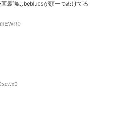
最強はbebluesが頭一つぬけてる
OVmEWR0
UCscwx0