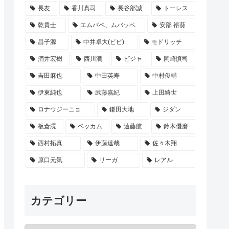
長友
香川真司
長谷部誠
トーレス
乾貴士
エムバペ、ムバッペ
安部 裕葵
昌子源
中井卓大(ピピ)
モドリッチ
酒井宏樹
西川潤
ビジャ
岡崎慎司
吉田麻也
中田英寿
中村俊輔
伊東純也
武藤嘉紀
上田綺世
ロナウジーニョ
鎌田大地
ジダン
板倉滉
ベッカム
遠藤航
鈴木優磨
西村拓真
伊藤達哉
佐々木翔
原口元気
リーガ
レアル
カテゴリー