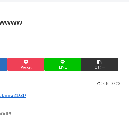
wwww
Pocket
LINE
コピー
2019.09.20
/1568862161/
h0dt6