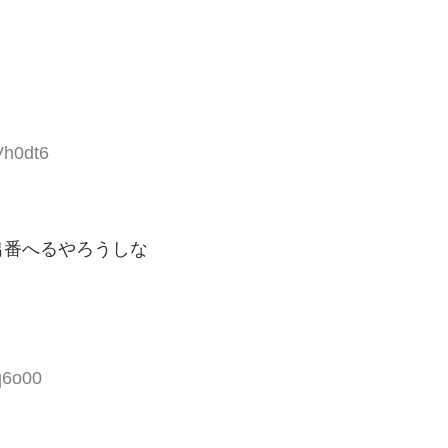
Vh0dt6
出番へるやろうしな
q6o00