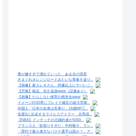
妻が嫌すぎて壊れていった、ある夫の現実
きまぐれオレンジロードみたいな青春を送り...
【画像】家入レオさん、想像以上にヤバいこ...
【悲報】粗品、永久追放www（証拠あり）
【画像】だらしない体型の南米女www
イメージDVD界にブレイク確定の超大型新...
外国人「日本の未来は安泰だ」16歳MF三...
佐渡Sに出走するライヒスアドラー 古馬混...
【NBA】ドンチッチの元婚約者が5000...
フランス人「欲張りすぎだ」中村敬斗、ラン...
「歴代で最も偉大なバスケ選手は誰か？」ア...