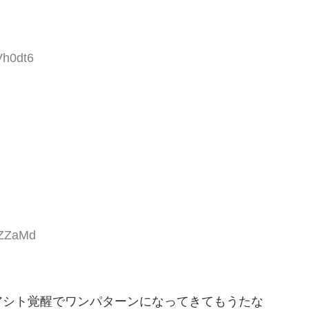
Vh0dt6
jZZaMd
アシト覚醒でワンパターンになってきてもうたな