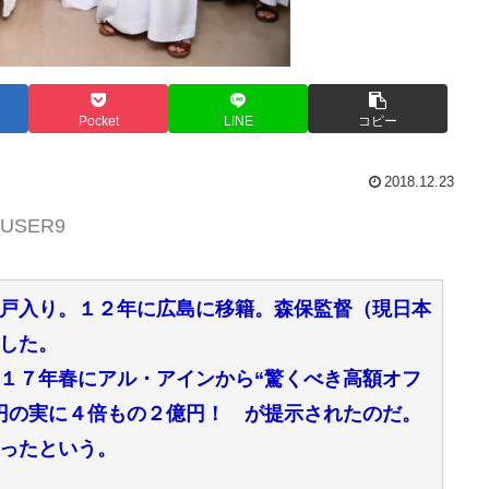
Pocket
LINE
コピー
2018.12.23
P_USER9
戸入り。１２年に広島に移籍。森保監督（現日本
した。
１７年春にアル・アインから“驚くべき高額オフ
円の実に４倍もの２億円！ が提示されたのだ。
ったという。