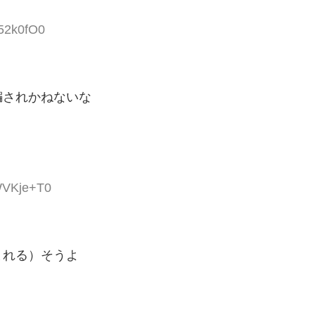
152k0fO0
騙されかねないな
WVKje+T0
まれる）そうよ