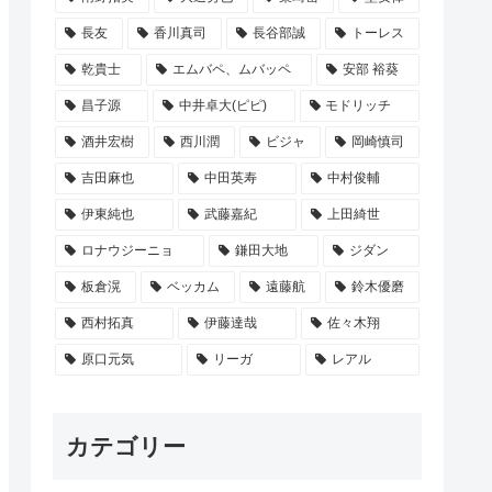
長友
香川真司
長谷部誠
トーレス
乾貴士
エムバペ、ムバッペ
安部 裕葵
昌子源
中井卓大(ピピ)
モドリッチ
酒井宏樹
西川潤
ビジャ
岡崎慎司
吉田麻也
中田英寿
中村俊輔
伊東純也
武藤嘉紀
上田綺世
ロナウジーニョ
鎌田大地
ジダン
板倉滉
ベッカム
遠藤航
鈴木優磨
西村拓真
伊藤達哉
佐々木翔
原口元気
リーガ
レアル
カテゴリー