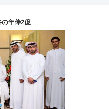
谷の年俸2億