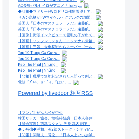
AC長野パルセイロがアニメ「Turkey...
◆悲報◆マドリーFWロドリゴ残留希望もア...
サガン鳥栖がFWマイケル・クアルクの期限...
英国人「日本のマスチェラーノだ」遠藤航、...
英国人「日本のマスチェラーノだ」遠藤航、...
【画像】街頭インタビューで巨乳の子が出て...
【動画】ソンフンミンさん「トッテナム最後...
【動画】三笘、今季初戦からスーパーゴール...
Top 10 Trang Cá Cược...
Top 10 Trang Cá Cược...
Kèo Thẻ Phạt | Những...
Kèo Thẻ Phạt | Những...
【悲報】職場で無能判定された人間って割と...
電話「ﾌﾟﾙﾙ」J( ‘ｰ`)し「はい」...
Powered by livedoor 相互RSS
【マンガ】ぜんぶ私が中心
韓国サッカー協会、性接待疑惑 日本人審判...
【試合実況】西武スタメン 先発:武内夏暉...
◆Ｊ補強◆浦和、英2部ストーク・シティM...
【悲報】関暁夫、号泣。「日本人よいい加減...