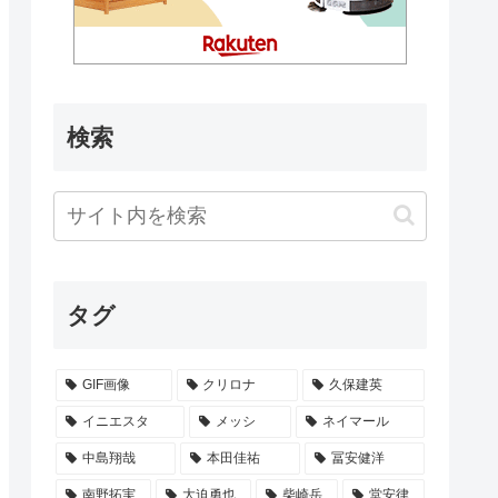
検索
タグ
GIF画像
クリロナ
久保建英
イニエスタ
メッシ
ネイマール
中島翔哉
本田佳祐
冨安健洋
南野拓実
大迫勇也
柴崎岳
堂安律