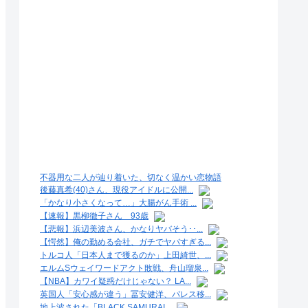
不器用な二人が辿り着いた、切なく温かい恋物語
後藤真希(40)さん、現役アイドルに公開...
「かなり小さくなって…」大腸がん手術 ...
【速報】黒柳徹子さん 93歳
【悲報】浜辺美波さん、かなりヤバそう･･...
【愕然】俺の勤める会社、ガチでヤバすぎる...
トルコ人「日本人まで獲るのか」上田綺世、...
エルムSウェイワードアクト敗戦、舟山瑠泉...
【NBA】カワイ疑惑だけじゃない？ LA...
英国人「安心感が違う」冨安健洋、パレス移...
地上波された「BLACK SAMURAI...