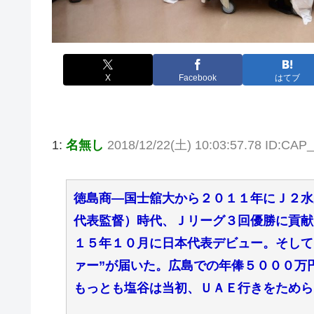
X
Facebook
はてブ
1:
名無し
2018/12/22(土) 10:03:57.78 ID:CA
徳島商―国士舘大から２０１１年にＪ２水
代表監督）時代、Ｊリーグ３回優勝に貢献
１５年１０月に日本代表デビュー。そして
ァー”が届いた。広島での年俸５０００万
もっとも塩谷は当初、ＵＡＥ行きをためら