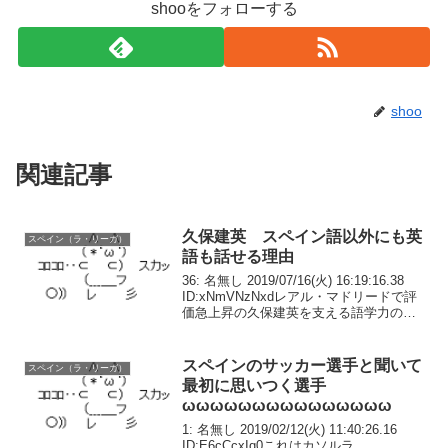
shooをフォローする
shoo
関連記事
久保建英 スペイン語以外にも英
スペイン（ラ・リーガ）
語も話せる理由
36: 名無し 2019/07/16(火) 16:19:16.38
ID:xNmVNzNxdレアル・マドリードで評
価急上昇の久保建英を支える語学力の秘
密
スペインのサッカー選手と聞いて
スペイン（ラ・リーガ）
最初に思いつく選手
ωωωωωωωωωωωωωωω
1: 名無し 2019/02/12(火) 11:40:26.16
ID:E6cCcxIq0これはカソルラ