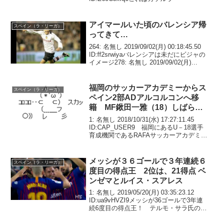
アイマールいた頃のバレンシア帰
スペイン（ラ・リーガ）
ってきて…
264: 名無し 2019/09/02(月) 00:18:45.50
ID:ff2srwiyaバレンシアは未だにビジャの
イメージ278: 名無し 2019/09/02(月)
00:19:32.27 ID:2cEiZolJ0>>264ワイは
ア...
福岡のサッカーアカデミーからス
スペイン（ラ・リーガ）
ペイン2部ADアルコルコンへ移
籍 MF鍬田一雅（18）しばらく
は、下のチームで経験積む感じか
1: 名無し 2018/10/31(水) 17:27:11.45
な？
ID:CAP_USER9 福岡にあるU－18選手
育成機関であるRAFAサッカーアカデミー
から、MF鍬田一雅がスペインのセグン
ダ・ディビシオン（2部）に属するADア
ルコルコンと...
メッシが３６ゴールで３年連続６
スペイン（ラ・リーガ）
度目の得点王 2位は、21得点 ベ
ンゼマとルイス・スアレス
1: 名無し 2019/05/20(月) 03:35:23.12
ID:ua9vHVZI9メッシが36ゴールで3年連
続6度目の得点王！ テルモ・サラ氏の最
多記録に並ぶ2018－19シーズンのリー