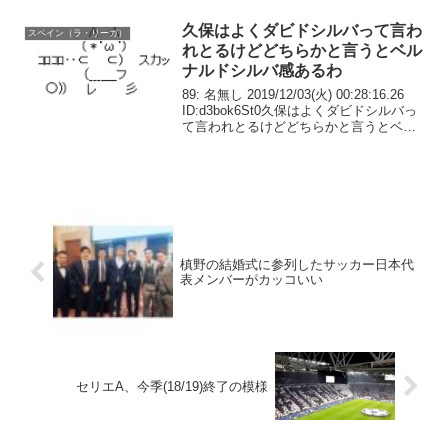
ガ・エスパニョーラは18日と19日に行わ
れた第...
久保はよくダビドシルバって言わ
スペイン（ラ・リーガ）
れとるけどどちらかと言うとベル
ナルドシルバ感あるわ
89: 名無し 2019/12/03(火) 00:28:16.26
ID:d3bok6St0久保はよくダビドシルバっ
て言われとるけどどちらかと言うとベル
ナルドシルバ感あるわ94: 名無し
2019/12/03(火) 00:28:42.33 ...
槙野の結婚式に参列したサッカー日本代
表メンバーがカッコいい
セリエA、今季(18/19)終了の模様