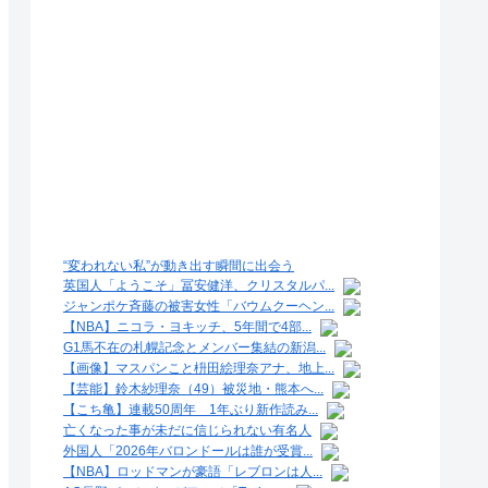
“変われない私”が動き出す瞬間に出会う
英国人「ようこそ」冨安健洋、クリスタルパ...
ジャンポケ斉藤の被害女性「バウムクーヘン...
【NBA】ニコラ・ヨキッチ、5年間で4部...
G1馬不在の札幌記念とメンバー集結の新潟...
【画像】マスパンこと枡田絵理奈アナ、地上...
【芸能】鈴木紗理奈（49）被災地・熊本へ...
【こち亀】連載50周年 1年ぶり新作読み...
亡くなった事が未だに信じられない有名人
外国人「2026年バロンドールは誰が受賞...
【NBA】ロッドマンが豪語「レブロンは人...