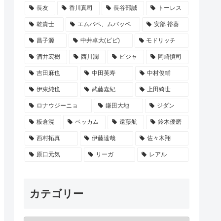
長友
香川真司
長谷部誠
トーレス
乾貴士
エムバペ、ムバッペ
安部 裕葵
昌子源
中井卓大(ピピ)
モドリッチ
酒井宏樹
西川潤
ビジャ
岡崎慎司
吉田麻也
中田英寿
中村俊輔
伊東純也
武藤嘉紀
上田綺世
ロナウジーニョ
鎌田大地
ジダン
板倉滉
ベッカム
遠藤航
鈴木優磨
西村拓真
伊藤達哉
佐々木翔
原口元気
リーガ
レアル
カテゴリー