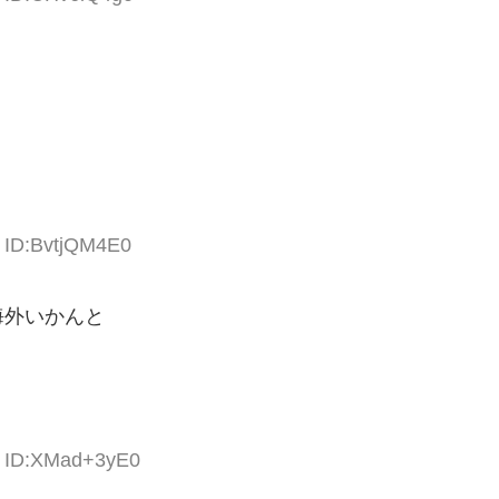
9 ID:BvtjQM4E0
海外いかんと
7 ID:XMad+3yE0