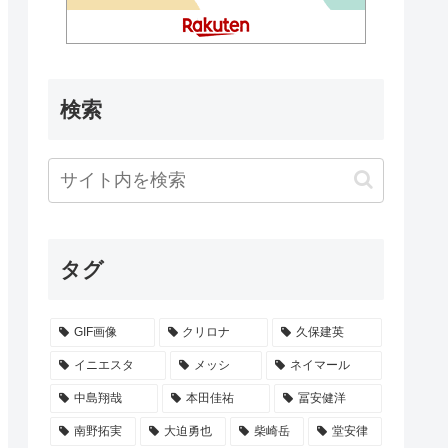
検索
タグ
GIF画像
クリロナ
久保建英
イニエスタ
メッシ
ネイマール
中島翔哉
本田佳祐
冨安健洋
南野拓実
大迫勇也
柴崎岳
堂安律