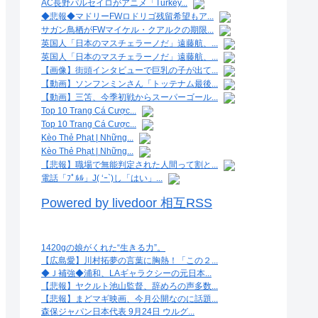
AC長野パルセイロがアニメ「Turkey...
◆悲報◆マドリーFWロドリゴ残留希望もア...
サガン鳥栖がFWマイケル・クアルクの期限...
英国人「日本のマスチェラーノだ」遠藤航、...
英国人「日本のマスチェラーノだ」遠藤航、...
【画像】街頭インタビューで巨乳の子が出て...
【動画】ソンフンミンさん「トッテナム最後...
【動画】三笘、今季初戦からスーパーゴール...
Top 10 Trang Cá Cược...
Top 10 Trang Cá Cược...
Kèo Thẻ Phạt | Những...
Kèo Thẻ Phạt | Những...
【悲報】職場で無能判定された人間って割と...
電話「ﾌﾟﾙﾙ」J( ‘ｰ`)し「はい」...
Powered by livedoor 相互RSS
1420gの娘がくれた“生きる力”。
【広島愛】川村拓夢の言葉に胸熱！「この２...
◆Ｊ補強◆浦和、LAギャラクシーの元日本...
【悲報】ヤクルト池山監督、辞めろの声多数...
【悲報】まどマギ映画、今月公開なのに話題...
森保ジャパン日本代表 9月24日 ウルグ...