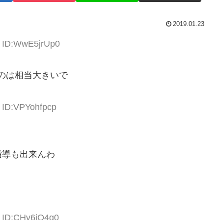
2019.01.23
4 ID:WwE5jrUp0
のは相当大きいで
9 ID:VPYohfpcp
指導も出来んわ
1 ID:CHv6iQ4g0