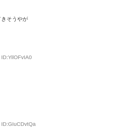
てきそうやが
 ID:YilOFvIA0
7 ID:GIuCDvtQa