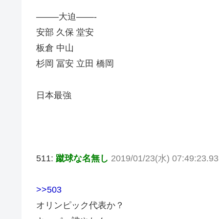
——–大迫——-
安部 久保 堂安
板倉 中山
杉岡 冨安 立田 橋岡
日本最強
511:
蹴球な名無し
2019/01/23(水) 07:49:23.9
>>503
オリンピック代表か？