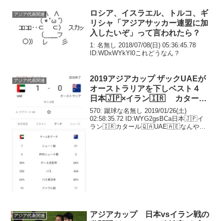
ロシア、イスラエル、トルコ、ギ
アジア代表関連
リシャ「アジアサッカー連盟に加
入したいぞ」って言われたら？
1: 名無し 2018/07/08(日) 05:36:45.78
ID:WDxWYkYl0これどうなん？
2019アジアカップ ザックUAEが
アジア代表関連
オーストラリアを下しベスト４
日本🇯🇵×イラン🇮🇷 カタール
🇶🇦×UAE🇦🇪
570: 蹴球な名無し 2019/01/26(土)
02:58:35.72 ID:WYG2gsBCa日本🇯🇵イ
ラン🇮🇷カタール🇶🇦UAE🇦🇪なんやこ
のメンツ
アジアカップ 日本vsイラン戦の
アジア代表関連