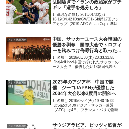
乱闘騒ぎでイランの政治家がブチ
ギレ「選手を処分しろ」
1: 蹴球な名無し 2019/01/30(水)
16:19:34.42 ID:mGWO1kSld第17回アジ
アカップ（2019 AFC Asian Cup）準決勝
のイラン対日本戦で、終了間際にイラン
の選手が乱闘騒ぎを起こしたことに対し
て、国...
中国、サッカーユース大会韓国の
アジア代表関連
優勝を剥奪 国際大会でトロフィ
ーを踏みつけ侮辱行為と取った中
国が激怒 過去には日本も参加し
1: 名無し 2019/05/30(木) 20:33:31.95
パンダ交流をする国際交流重視の
ID:aj4diHnod中国で行われたサッカーのユ
ース大会で、優勝したU-18韓国代表の選
大会
手が足でトロフィーを踏んで喜んでいる
写真が公開された問題で、大会を主催し
た中国側は3...
2023年のアジア杯 中国で開
アジア代表関連
催 ジーコJAPANが優勝した
2004年大会以来2度目の開催へ
1: 名無し 2019/06/04(火) 19:40:15.99
ID:SqZqf34D9アジア・サッカー連盟
（AFC）は4日、フランス・パリで臨時総
会を開催し、2023年のアジア杯開催地に
ついて、唯一の候補となっていた中国で
開催することを...
サウジアラビア、ピッツィ監督が
アジア代表関連