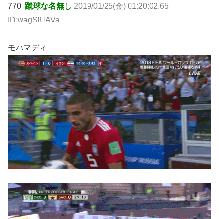
770:
蹴球な名無し
2019/01/25(金) 01:20:02.65
ID:wagSlUAVa
モハマディ