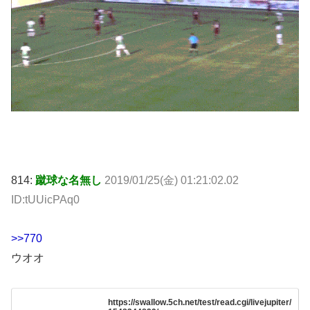
814:
蹴球な名無し
2019/01/25(金) 01:21:02.02
ID:tUUicPAq0
>>770
ウオオ
https://swallow.5ch.net/test/read.cgi/livejupiter/