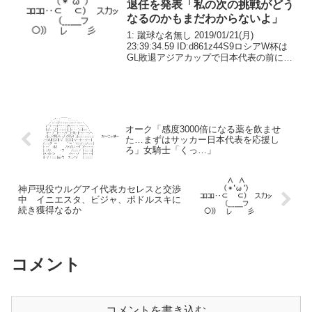
退任を発表「私の次の挑戦がどう
なるのかもまだわからないよ」
1: 蹴球な名無し 2019/01/21(月)
23:39:34.59 ID:d861z44S9ロシアW杯は
GL敗退アジアカップで日本代表の前に敗
れ去ったサウジアラビア代表のフアン・
アントニオ・ピッツィ監督が退任を明ら
かにした。サウジアラビ...
オーク「感度3000倍になる薬を飲ませ
た…まずはサッカー日本代表を応援し
ろ」女騎士「くっ…」
神戸現役ウルグアイ代表カセレスと交渉
中 イニエスタ、ビジャ、ポドルスキに
続き獲得なるか
コメント
コメントを書き込む