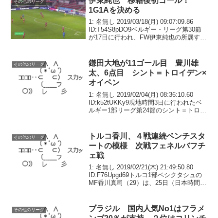
伊東純也 移籍後初ゴール！
その他のリーグ
1G1Aを決める
1: 名無し 2019/03/18(月) 09:07:09.86
ID:T54S8pDO9ベルギー・リーグ第30節
が17日に行われ、FW伊東純也の所属する
首位ゲンクは敵地で11位ズルテ・ワレヘ
ムと対戦し、3-3で引き分けた。2試合連
続スタメ...
鎌田大地が11ゴール目 豊川雄
その他のリーグ
太、6点目 シント＝トロイデン×
オイペン
1: 名無し 2019/02/04(月) 08:36:10.60
ID:k52tUKKy9現地時間3日に行われたベ
ルギー1部リーグ第24節のシント＝トロイ
デン対オイペンは、4-1でホームのシント
＝トロイデンが勝利した。シント＝トロ
イデンでは...
トルコ香川、４戦連続ベンチスタ
その他のリーグ
ートの模様 次戦フェネルバフチ
ェ戦
1: 名無し 2019/02/21(木) 21:49:50.80
ID:F76Upgd69トルコ1部ベシクタシュの
MF香川真司（29）は、25日（日本時間26
日）の予定されているホームフェネルバ
フチェ戦でもベンチスタートになるだろ
うと、21...
ブラジル 国内人気No1はフラメ
その他のリーグ