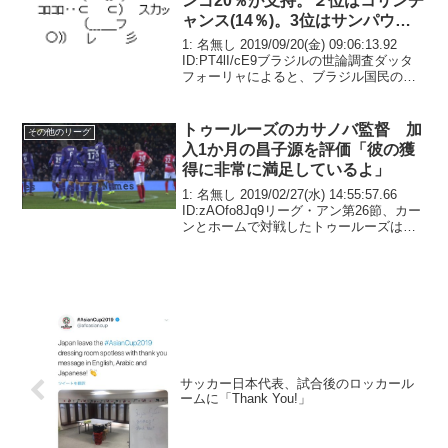
ンゴ20％が支持。２位はコリンチ
ャンス(14％)。3位はサンパウロ
FC(8％)
1: 名無し 2019/09/20(金) 09:06:13.92
ID:PT4lI/cE9ブラジルの世論調査ダッタ
フォーリャによると、ブラジル国民の
20％はフラメンゴファン（フラメンギス
タ）で、14％はコリンチャンスファン
（コリンチアーノ）...
トゥールーズのカサノバ監督 加
その他のリーグ
入1か月の昌子源を評価「彼の獲
得に非常に満足しているよ」
1: 名無し 2019/02/27(水) 14:55:57.66
ID:zAOfo8Jq9リーグ・アン第26節、カー
ンとホームで対戦したトゥールーズは、
1-1のドローに終わった。前半アディショ
ナルタイムに1点を奪われたホームチーム
だが、後半...
サッカー日本代表、試合後のロッカール
ームに「Thank You!」