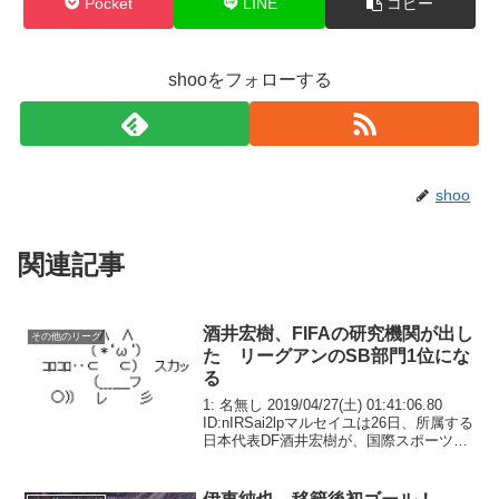
Pocket
LINE
コピー
shooをフォローする
shoo
関連記事
酒井宏樹、FIFAの研究機関が出し
その他のリーグ
た リーグアンのSB部門1位にな
る
1: 名無し 2019/04/27(土) 01:41:06.80
ID:nIRSai2lpマルセイユは26日、所属する
日本代表DF酒井宏樹が、国際スポーツ研
究機関(CIES)のランキングに入ったこと
を伝えた。スイスにあるCIESは国際サッ
カ...