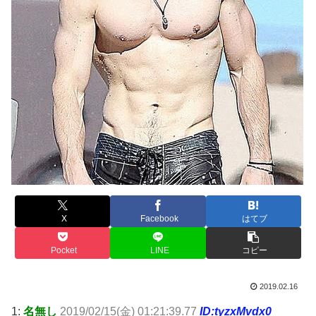
X
Facebook
はてブ
Pocket
LINE
コピー
2019.02.16
1:
名無し
2019/02/15(金) 01:21:39.77
ID:tyzxMvdx0