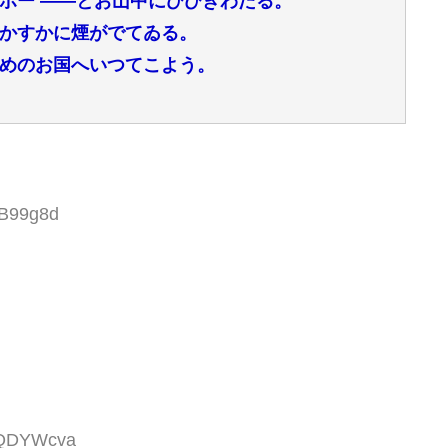
ポー ――とお山中にひびきわたる。
かすかに煙がでてゐる。
めのお国へいつてこよう。
fB99g8d
zuQDYWcva