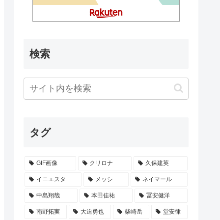
検索
タグ
GIF画像
クリロナ
久保建英
イニエスタ
メッシ
ネイマール
中島翔哉
本田佳祐
冨安健洋
南野拓実
大迫勇也
柴崎岳
堂安律