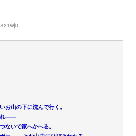
Z8X1wj0
いお山の下に沈んで行く。
れ――
つないで家へかへる。