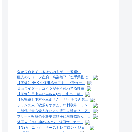
分かり合えているはずの夫が、一番遠い
巨人のリリーフ左腕・高梨雄平「左手薬指に...
【画像】NHK 久保田祐佳アナ、ブラタモ...
仮面ライダー←コイツが生き残ってる理由
【画像】田中みな実さん(39)、中出し婚...
【歌舞伎】中村小三郎さん（77）をひき逃...
フランス人「欲張りすぎだ」中村敬斗、ラン...
「歴代で最も偉大なバスケ選手は誰か？」ア...
フリーへ転身の高杉吏麒騎手に騎乗依頼なし...
外国人「2002年W杯は?」韓国サッカー...
【NBA】ニック・ナースもレブロン・ジェ...