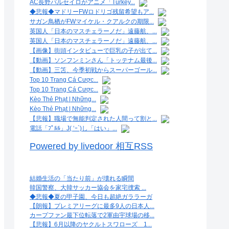
AC長野パルセイロがアニメ「Turkey...
◆悲報◆マドリーFWロドリゴ残留希望もア...
サガン鳥栖がFWマイケル・クアルクの期限...
英国人「日本のマスチェラーノだ」遠藤航、...
英国人「日本のマスチェラーノだ」遠藤航、...
【画像】街頭インタビューで巨乳の子が出て...
【動画】ソンフンミンさん「トッテナム最後...
【動画】三笘、今季初戦からスーパーゴール...
Top 10 Trang Cá Cược...
Top 10 Trang Cá Cược...
Kèo Thẻ Phạt | Những...
Kèo Thẻ Phạt | Những...
【悲報】職場で無能判定された人間って割と...
電話「ﾌﾟﾙﾙ」J( ‘ｰ`)し「はい」...
Powered by livedoor 相互RSS
結婚生活の「当たり前」が壊れる瞬間
韓国警察、大韓サッカー協会を家宅捜索 ...
◆悲報◆夏の甲子園、今日も超絶ガララーガ
【朗報】プレミアリーグに最多9人の日本人...
カープファン最下位転落で2軍由宇球場の移...
【悲報】6月以降のヤクルトスワローズ 1...