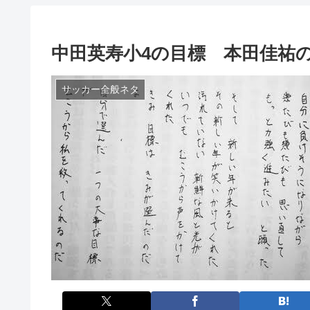
中田英寿小4の目標 本田佳祐
サッカー全般ネタ