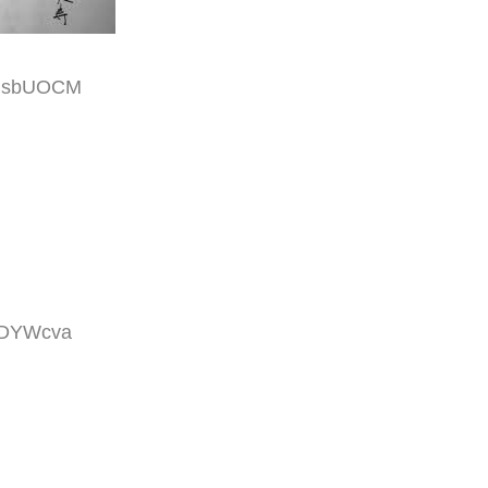
CMsbUOCM
uQDYWcva