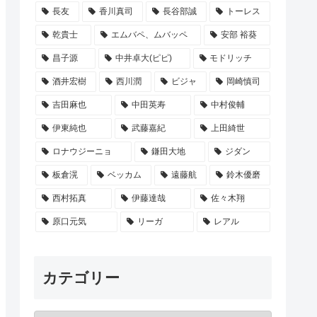
長友
香川真司
長谷部誠
トーレス
乾貴士
エムバペ、ムバッペ
安部 裕葵
昌子源
中井卓大(ピピ)
モドリッチ
酒井宏樹
西川潤
ビジャ
岡崎慎司
吉田麻也
中田英寿
中村俊輔
伊東純也
武藤嘉紀
上田綺世
ロナウジーニョ
鎌田大地
ジダン
板倉滉
ベッカム
遠藤航
鈴木優磨
西村拓真
伊藤達哉
佐々木翔
原口元気
リーガ
レアル
カテゴリー