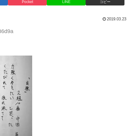
Pocket
LINE
コピー
2019.03.23
L86d9a