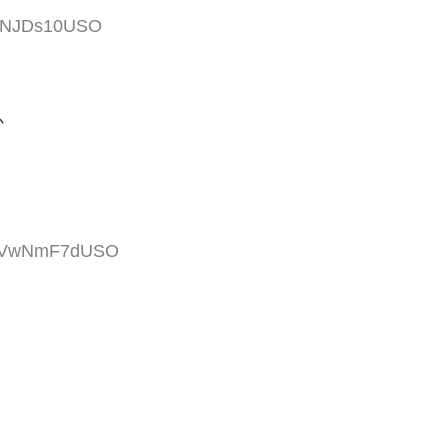
T/6NJDs10USO
か
:aCVwNmF7dUSO