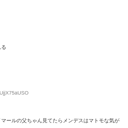
れる
SUjjX75aUSO
イマールの父ちゃん見てたらメンデスはマトモな気が