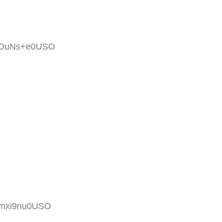
6wDuNs+e0USO
YAmxi9nu0USO