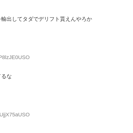
を輸出してタダでデリフト貰えんやろか
JP8lzJE0USO
てるな
SUjjX75aUSO