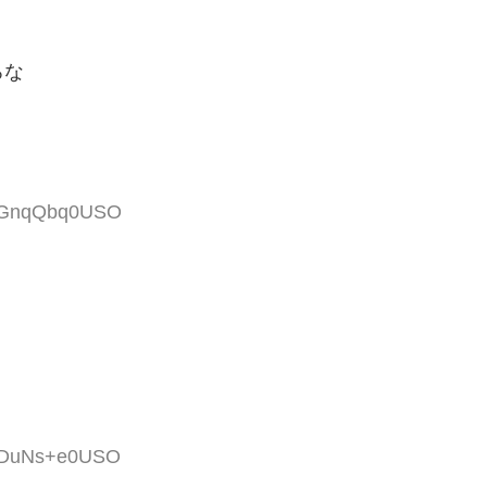
ろな
SaGnqQbq0USO
6wDuNs+e0USO