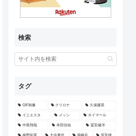
検索
タグ
GIF画像
クリロナ
久保建英
イニエスタ
メッシ
ネイマール
中島翔哉
本田佳祐
冨安健洋
南野拓実
大迫勇也
柴崎岳
堂安律