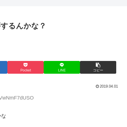
籍するんかな？
Pocket
LINE
コピー
2019.04.01
:aCVwNmF7dUSO
かな