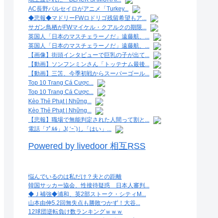
AC長野パルセイロがアニメ「Turkey...
◆悲報◆マドリーFWロドリゴ残留希望もア...
サガン鳥栖がFWマイケル・クアルクの期限...
英国人「日本のマスチェラーノだ」遠藤航、...
英国人「日本のマスチェラーノだ」遠藤航、...
【画像】街頭インタビューで巨乳の子が出て...
【動画】ソンフンミンさん「トッテナム最後...
【動画】三笘、今季初戦からスーパーゴール...
Top 10 Trang Cá Cược...
Top 10 Trang Cá Cược...
Kèo Thẻ Phạt | Những...
Kèo Thẻ Phạt | Những...
【悲報】職場で無能判定された人間って割と...
電話「ﾌﾟﾙﾙ」J( ‘ｰ`)し「はい」...
Powered by livedoor 相互RSS
悩んでいるのは私だけ？夫との距離
韓国サッカー協会、性接待疑惑 日本人審判...
◆Ｊ補強◆浦和、英2部ストーク・シティM...
山本由伸5.2回無失点も勝敗つかず！大谷...
12球団逆転負け数ランキングｗｗｗ