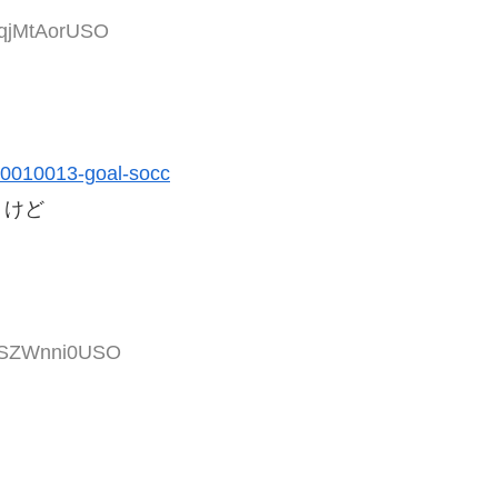
oqjMtAorUSO
00010013-goal-socc
うけど
DaSZWnni0USO