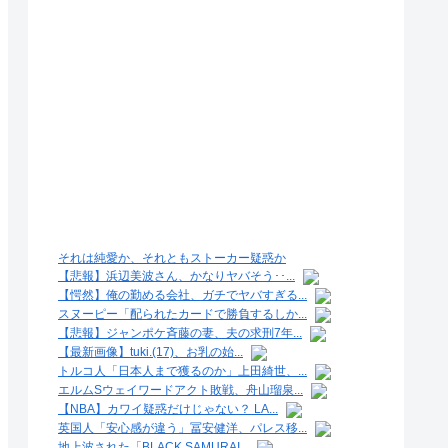
それは純愛か、それともストーカー疑惑か
【悲報】浜辺美波さん、かなりヤバそう･･...
【愕然】俺の勤める会社、ガチでヤバすぎる...
スヌーピー「配られたカードで勝負するしか...
【悲報】ジャンポケ斉藤の妻、夫の求刑7年...
【最新画像】tuki.(17)、お乳の始...
トルコ人「日本人まで獲るのか」上田綺世、...
エルムSウェイワードアクト敗戦、舟山瑠泉...
【NBA】カワイ疑惑だけじゃない？ LA...
英国人「安心感が違う」冨安健洋、パレス移...
地上波された「BLACK SAMURAI...