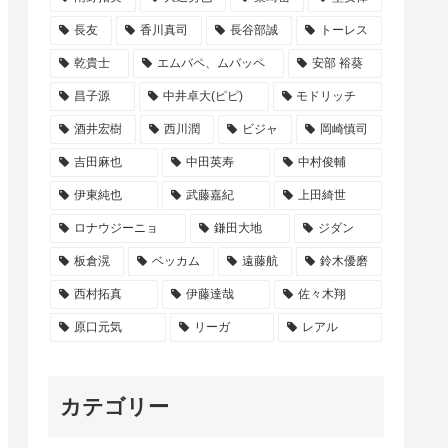
長友
香川真司
長谷部誠
トーレス
乾貴士
エムバペ、ムバッペ
安部 裕葵
昌子源
中井卓大(ピピ)
モドリッチ
酒井宏樹
西川潤
ビジャ
岡崎慎司
吉田麻也
中田英寿
中村俊輔
伊東純也
武藤嘉紀
上田綺世
ロナウジーニョ
鎌田大地
ジダン
板倉滉
ベッカム
遠藤航
鈴木優磨
西村拓真
伊藤達哉
佐々木翔
原口元気
リーガ
レアル
カテゴリー