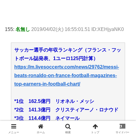
155:
名無し
2019/04/02(火) 16:55:01.51 ID:XEHjyaNK0
サッカー選手の年収ランキング（フランス・フッ
トボール誌発表、1ユーロ125円計算）
https://m.livesoccertv.com/news/29762/messi-
beats-ronaldo-on-france-football-magazines-
top-earners-in-football-chart/
*1位 162.5億円 リオネル・メッシ
*2位 141.3億円 クリスティアーノ・ロナウド
*3位 114.4億円 ネイマール
*4位 *55.0億円 アントワーヌ・グリーズマン
メニュー
ホーム
検索
トップ
サイドバー
*5位 *50.3億円 ガレス・ベイル