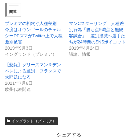
関連
プレミアの相次ぐ人種差別
マンCスターリング 人種差
今度はオウンゴールのチェル
別行為「勝ち点9減点と無観
シーDFズマがTwitter上で人種
客試合」 差別撲滅へ選手た
差別被害
ちが24時間のSNSボイコット
2019年9月3日
2019年4月24日
イングランド（プレミア）
議論、情報
【悲報】グリーズマン＆デン
ベレによる差別、フランスで
大問題になる
2021年7月6日
欧州代表関連
イングランド（プレミア）
シェアする