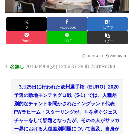
X
Facebook
はてブ
Pocket
LINE
コピー
2019.04.10
2019.05.31
1:
名無し
2019/04/09(火) 12:06:07.29 ID:7CBfRqck9
3月25日に行われた欧州選手権（EURO）2020
予選の敵地モンテネグロ戦（5-1）では、人種差
別的なチャントを聞かされたイングランド代表
FWラヒーム・スターリングが、耳を塞ぐジェス
チャーをして話題となったが、その本人がサッカ
ー界における人種差別問題について言及。自身が