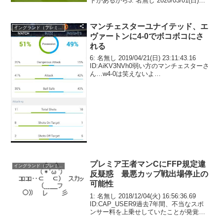
ドがあるから3: 名無し 2020/03/01(日)
04:29:16.21 ID:cJqIiVbH0マ？今起きて負
けたの知っ...
マンチェスターユナイテッド、エ
イングランド（プレミア）
ヴァートンに4-0でボコボコにさ
れる
6: 名無し 2019/04/21(日) 23:11:43.16
ID:AiKV3NVh0弱い方のマンチェスターさ
ん…w4-0は笑えないよ…
プレミア王者マンCにFFP規定違
イングランド（プレミア）
反疑惑 最悪カップ戦出場停止の
可能性
1: 名無し 2018/12/04(火) 16:56:36.69
ID:CAP_USER9過去7年間、不当なスポ
ンサー料を上乗せしていたことが発覚し
てFFP規定違反の疑惑プレミアリーグ王