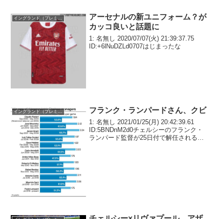
者のマンチェスター・シティが、欧州サ
ッカー連盟（UEF...
アーセナルの新ユニフォーム？が
イングランド（プレミア）
カッコ良いと話題に
1: 名無し 2020/07/07(火) 21:39:37.75
ID:+6lNuDZLd0707はじまったな
フランク・ランパードさん、クビ
イングランド（プレミア）
1: 名無し 2021/01/25(月) 20:42:39.61
ID:5BNDnM2d0チェルシーのフランク・
ランパード監督が25日付で解任される見
込みとなった。イギリス『アスレティッ
ク』や『テレグラフ』などが報じてい
る。3: 名無し 2...
チェルシー×リヴァプール アザ