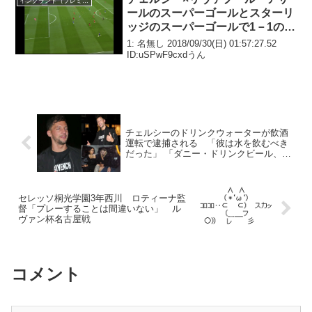
イングランド（プレミア）
ールのスーパーゴールとスターリ
ッジのスーパーゴールで1－1のド
ロー
1: 名無し 2018/09/30(日) 01:57:27.52
ID:uSPwF9cxdうん
チェルシーのドリンクウォーターが飲酒
運転で逮捕される 「彼は水を飲むべき
だった」 「ダニー・ドリンクビール、そ
れはよくない」
セレッソ桐光学園3年西川 ロティーナ監
督「プレーすることは間違いない」 ル
ヴァン杯名古屋戦
コメント