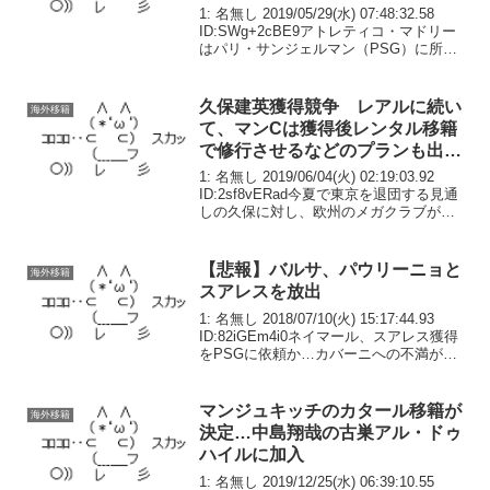
1: 名無し 2019/05/29(水) 07:48:32.58
ID:SWg+2cBE9アトレティコ・マドリー
はパリ・サンジェルマン（PSG）に所属
するFWエディンソン・カバーニの獲得に
迫っているようだ。27日付けのスペイン
ラジオ『カデー...
久保建英獲得競争 レアルに続い
海外移籍
て、マンCは獲得後レンタル移籍
で修行させるなどのプランも出て
いる模様
1: 名無し 2019/06/04(火) 02:19:03.92
ID:2sf8vERad今夏で東京を退団する見通
しの久保に対し、欧州のメガクラブが獲
得に動きだしている。過去に日本人選手
が加入したことのない“白い巨人”Rマドリ
ード、プレミア...
【悲報】バルサ、パウリーニョと
海外移籍
スアレスを放出
1: 名無し 2018/07/10(火) 15:17:44.93
ID:82iGEm4i0ネイマール、スアレス獲得
をPSGに依頼か…カバーニへの不満が背
景に？
マンジュキッチのカタール移籍が
海外移籍
決定…中島翔哉の古巣アル・ドゥ
ハイルに加入
1: 名無し 2019/12/25(水) 06:39:10.55