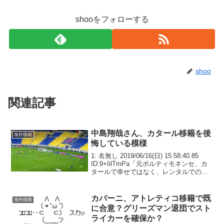
shooをフォローする
shoo
関連記事
中島翔哉さん、カタール移籍を後
海外移籍
悔している模様
1: 名無し 2019/06/16(日) 15:58:40.85
ID:9+IilTmPa「元ポルティモネンセ、カ
タールで幸せではなく、レンタルでのポ
ルト移籍を望む」
カバーニ、アトレティコ移籍で既
海外移籍
に合意？グリーズマン退団でスト
ライカーを確保か？