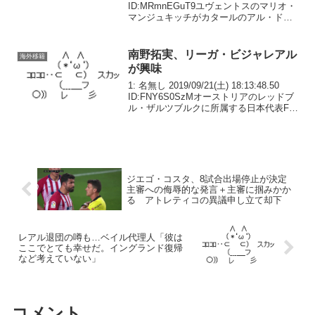
ID:MRmnEGuT9ユヴェントスのマリオ・
マンジュキッチがカタールのアル・ドゥ
ハイルに加入することが決まった。今シ
ーズン、マッシミリアーノ・アッレグリ
前監督の退任に伴い、...
南野拓実、リーガ・ビジャレアル
海外移籍
が興味
1: 名無し 2019/09/21(土) 18:13:48.50
ID:FNY6S0SzMオーストリアのレッドブ
ル・ザルツブルクに所属する日本代表FW
南野拓実に、ラ・リーガのビジャレアル
が興味を示しているようだ。イタリアの
移籍情報サイト『C...
ジエゴ・コスタ、8試合出場停止が決定
主審への侮辱的な発言＋主審に掴みかか
る アトレティコの異議申し立て却下
レアル退団の噂も…ベイル代理人「彼は
ここでとても幸せだ。イングランド復帰
など考えていない」
コメント