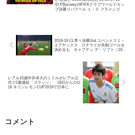
ID:PBpcweyz9FIFAクラブワールドカッ
プ決勝リバプール １－０ フラメンゴ
2018-19 CL準々決勝2nd ユベントス１－
２アヤックス ロナウドが先制ゴールを
決めるも キャプテン デ・リフト（19）
の逆転ゴールでアヤックス勝ち抜け
レアル15歳中井卓大のミドルがレアル公
式で2週連続「ゴラッソ」 19日からのU-
16 キリンレモンCUP2019で日本に
コメント