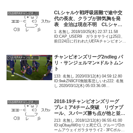
CLシャルケ戦呼吸困難で途中交
CL(UEFAチャンピオンズリーグ)
代の長友、クラブが肺気胸を発
表 全治は現在不明 CLシャル
ケ戦0-0でドロー
1: 名無し 2018/10/25(木) 22:37:11.58
ID:CAP_USER9 ガラタサライは25日、
前日24日に行われたUEFAチャンピオンズ
リーグ(欧州CL)で負傷交代した日本代表
DF長友佑都が、肺気胸と診断されたこと
を発表...
チャンピオンズリーグ2ndleg パ
CL(UEFAチャンピオンズリーグ)
リ・サンジェルマン×ドルトムン
ト
133: 名無し 2020/03/12(木) 04:59:12.80
ID:9wkZN9CF0無観客悲しいわ222: 名無
し 2020/03/12(木) 05:03:36.08
ID:lsvDnwa10無観客なのにチャント聞こ
えるけどなんか...
2018-19チャンピオンズリーグ
CL(UEFAチャンピオンズリーグ)
プレミア4チーム突破 リヴァプ
ール、スパーズ勝ち点が他と並ぶ
もリーグ突破
213: 名無し 2018/12/12(水) 06:55:41.00
ID:iqObaylW0セリエ死亡CL グループDホ
ームアウェイガラタサライ2 - 3FCポルト