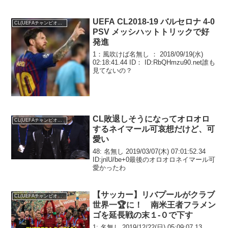
シャルケ041 - 0ロコモティヴ・モスクワ
CL グループAホームアウェイ...
UEFA CL2018-19 バルセロナ 4-0
CL(UEFAチャンピオンズリーグ)
PSV メッシハットトリックで好
発進
1：風吹けば名無し ： 2018/09/19(水)
02:18:41.44 ID： ID:RbQHmzu90.net誰も
見てないの？
CL敗退しそうになってオロオロ
CL(UEFAチャンピオンズリーグ)
するネイマール可哀想だけど、可
愛い
48: 名無し 2019/03/07(木) 07:01:52.34
ID:jnlU/be+0最後のオロオロネイマール可
愛かったわ
【サッカー】リバプールがクラブ
CL(UEFAチャンピオンズリーグ)
世界一🏆に！ 南米王者フラメン
ゴを延長戦の末１-０で下す
1: 名無し 2019/12/22(日) 05:09:07.13