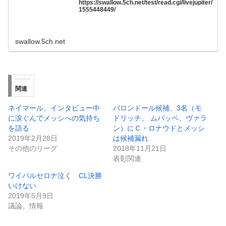
https://swallow.5ch.net/test/read.cgi/livejupiter/
1555448449/
swallow.5ch.net
関連
ネイマール、インタビュー中
バロンドール候補、3名（モ
に涙ぐんでメッシへの気持ち
ドリッチ、 ムバッペ、ヴァラ
を語る
ン）にＣ・ロナウドとメッシ
2019年2月28日
は候補漏れ
その他のリーグ
2018年11月21日
表彰関連
ワイバルセロナ泣く CL決勝
いけない
2019年5月9日
議論、情報