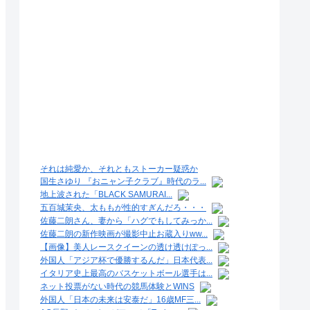
それは純愛か、それともストーカー疑惑か
国生さゆり 『おニャン子クラブ』時代のラ...
地上波された「BLACK SAMURAI...
五百城茉央、太ももが性的すぎんだろ・・・
佐藤二朗さん、妻から「ハグでもしてみっか...
佐藤二朗の新作映画が撮影中止お蔵入りww...
【画像】美人レースクイーンの透け透けぽっ...
外国人「アジア杯で優勝するんだ」日本代表...
イタリア史上最高のバスケットボール選手は...
ネット投票がない時代の競馬体験とWINS
外国人「日本の未来は安泰だ」16歳MF三...