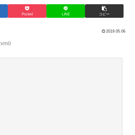
Pocket
LINE
コピー
2019.05.06
0xvm0