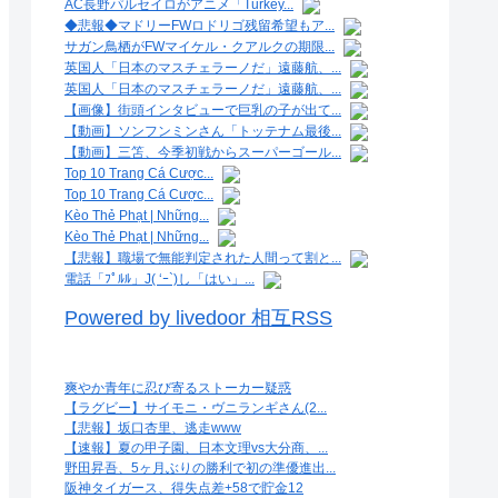
AC長野パルセイロがアニメ「Turkey...
◆悲報◆マドリーFWロドリゴ残留希望もア...
サガン鳥栖がFWマイケル・クアルクの期限...
英国人「日本のマスチェラーノだ」遠藤航、...
英国人「日本のマスチェラーノだ」遠藤航、...
【画像】街頭インタビューで巨乳の子が出て...
【動画】ソンフンミンさん「トッテナム最後...
【動画】三笘、今季初戦からスーパーゴール...
Top 10 Trang Cá Cược...
Top 10 Trang Cá Cược...
Kèo Thẻ Phạt | Những...
Kèo Thẻ Phạt | Những...
【悲報】職場で無能判定された人間って割と...
電話「ﾌﾟﾙﾙ」J( ‘ｰ`)し「はい」...
Powered by livedoor 相互RSS
爽やか青年に忍び寄るストーカー疑惑
【ラグビー】サイモニ・ヴニランギさん(2...
【悲報】坂口杏里、逃走www
【速報】夏の甲子園、日本文理vs大分商、...
野田昇吾、5ヶ月ぶりの勝利で初の準優進出...
阪神タイガース、得失点差+58で貯金12