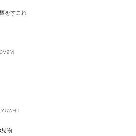
鳥栖をすこれ
IaDV9M
sXYUwH0
の見物