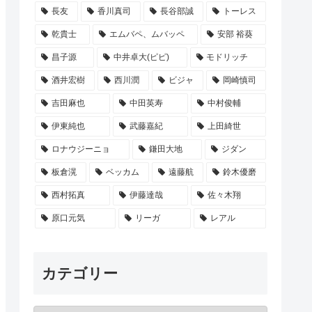
長友
香川真司
長谷部誠
トーレス
乾貴士
エムバペ、ムバッペ
安部 裕葵
昌子源
中井卓大(ピピ)
モドリッチ
酒井宏樹
西川潤
ビジャ
岡崎慎司
吉田麻也
中田英寿
中村俊輔
伊東純也
武藤嘉紀
上田綺世
ロナウジーニョ
鎌田大地
ジダン
板倉滉
ベッカム
遠藤航
鈴木優磨
西村拓真
伊藤達哉
佐々木翔
原口元気
リーガ
レアル
カテゴリー