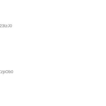
23tzJ0
AZzpOb0