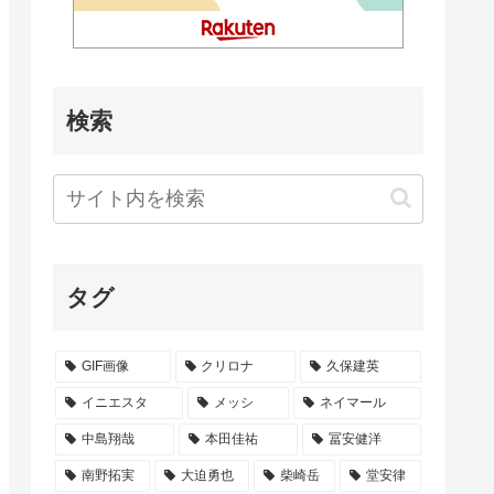
検索
タグ
GIF画像
クリロナ
久保建英
イニエスタ
メッシ
ネイマール
中島翔哉
本田佳祐
冨安健洋
南野拓実
大迫勇也
柴崎岳
堂安律