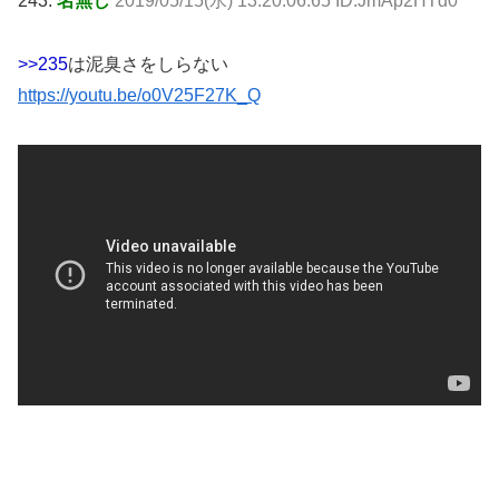
243:
名無し
2019/05/15(水) 13:20:06.65 ID:JmAp2HTd0
>>235
は泥臭さをしらない
https://youtu.be/o0V25F27K_Q