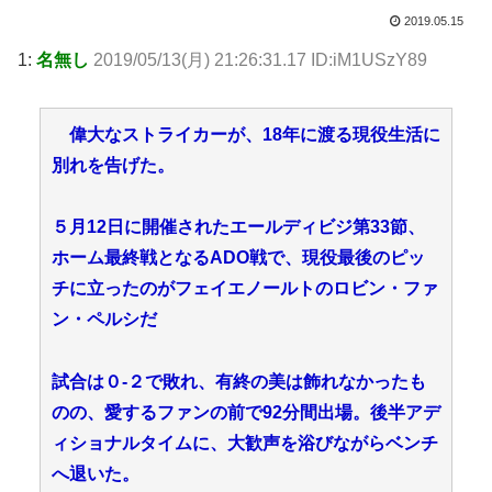
2019.05.15
1:
名無し
2019/05/13(月) 21:26:31.17 ID:iM1USzY89
偉大なストライカーが、18年に渡る現役生活に
別れを告げた。
５月12日に開催されたエールディビジ第33節、
ホーム最終戦となるADO戦で、現役最後のピッ
チに立ったのがフェイエノールトのロビン・ファ
ン・ペルシだ
試合は０-２で敗れ、有終の美は飾れなかったも
のの、愛するファンの前で92分間出場。後半アデ
ィショナルタイムに、大歓声を浴びながらベンチ
へ退いた。