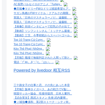
AC長野パルセイロがアニメ「Turkey...
◆悲報◆マドリーFWロドリゴ残留希望もア...
サガン鳥栖がFWマイケル・クアルクの期限...
英国人「日本のマスチェラーノだ」遠藤航、...
英国人「日本のマスチェラーノだ」遠藤航、...
【画像】街頭インタビューで巨乳の子が出て...
【動画】ソンフンミンさん「トッテナム最後...
【動画】三笘、今季初戦からスーパーゴール...
Top 10 Trang Cá Cược...
Top 10 Trang Cá Cược...
Kèo Thẻ Phạt | Những...
Kèo Thẻ Phạt | Những...
【悲報】職場で無能判定された人間って割と...
電話「ﾌﾟﾙﾙ」J( ‘ｰ`)し「はい」...
Powered by livedoor 相互RSS
三十路女子の仕事と恋、その先にあった本音
【悲報】阪神タイガース、あの戦力でV逸し...
韓国サッカー協会、性接待疑惑 日本人審判...
【試合実況】西武スタメン 先発:武内夏暉...
◆Ｊ補強◆浦和、英2部ストーク・シティM...