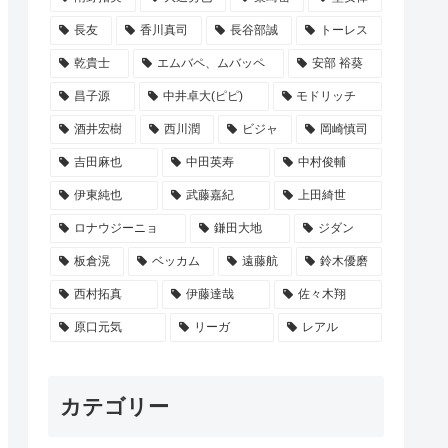
長友
香川真司
長谷部誠
トーレス
乾貴士
エムバペ、ムバッペ
安部 裕葵
昌子源
中井卓大(ピピ)
モドリッチ
酒井宏樹
西川潤
ビジャ
岡崎慎司
吉田麻也
中田英寿
中村俊輔
伊東純也
武藤嘉紀
上田綺世
ロナウジーニョ
鎌田大地
ジダン
板倉滉
ベッカム
遠藤航
鈴木優磨
西村拓真
伊藤達哉
佐々木翔
原口元気
リーガ
レアル
カテゴリー