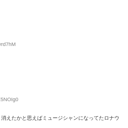
yvrd7hM
E5NOIg0
と消えたかと思えばミュージシャンになってたロナウ