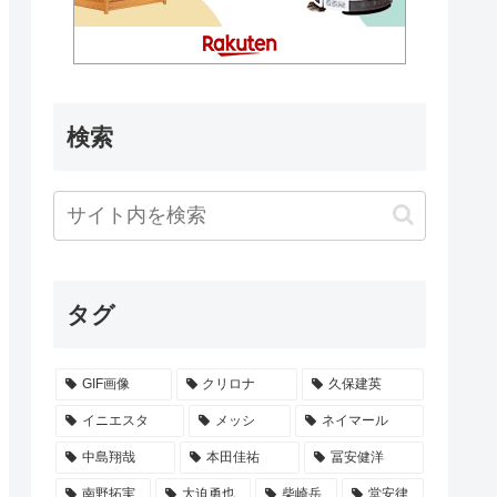
検索
タグ
GIF画像
クリロナ
久保建英
イニエスタ
メッシ
ネイマール
中島翔哉
本田佳祐
冨安健洋
南野拓実
大迫勇也
柴崎岳
堂安律