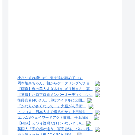
小さなすれ違いが、夫を追い詰めていく
岡本姫奈ちゃん、朝からケータリングでチョ...
【画像】例の美人すぎるおにぎり屋さん、裏...
【速報】ハロプロ新メンバーオーディション...
後藤真希(40)さん、現役アイドルに公開...
「かなり小さくなって…」大腸がん手術 ...
トルコ人「日本人まで獲るのか」上田綺世、...
エルムSウェイワードアクト敗戦、舟山瑠泉...
【NBA】カワイ疑惑だけじゃない？ LA...
英国人「安心感が違う」冨安健洋、パレス移...
地上波された「BLACK SAMURAI...