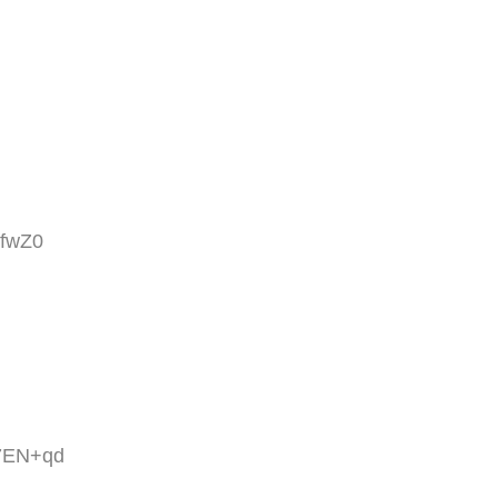
1fwZ0
P7EN+qd