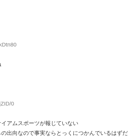
YkDtn80
ね
jZID/0
サイアムスポーツが報じていない
らの出向なので事実ならとっくにつかんでいるはずだ