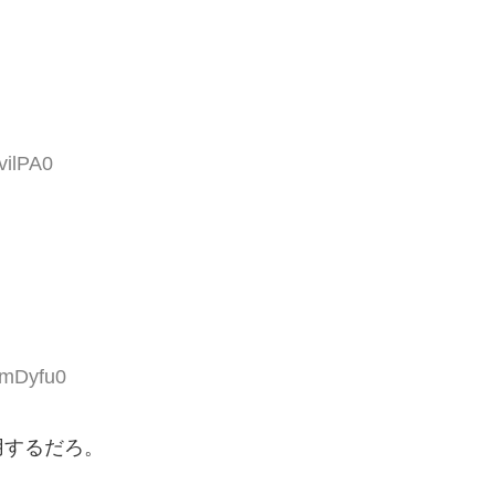
vilPA0
ZmDyfu0
用するだろ。