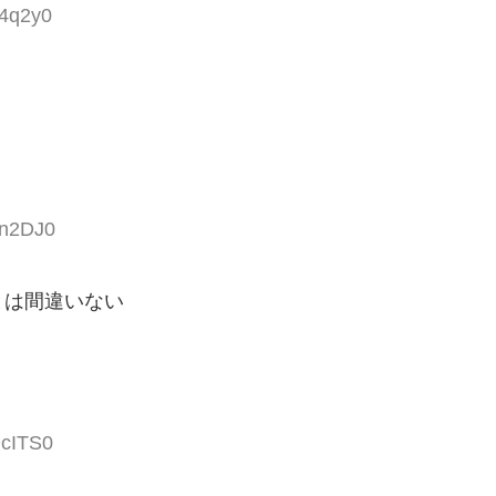
B4q2y0
Rn2DJ0
とは間違いない
OcITS0