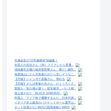
共感必至の“日常修羅場”短編集！
女芸人の吉住さん（36）メイクしたら普通...
清純爆乳女優の福井梨莉華さん、際どい横乳...
海原雄山にどん兵衛食わせたら言いそうなこ...
【悲報】ジャンポケ斎藤さん、壊れる
【悲報】さらば青春の光さん、ひょうろくさ...
英国人「安心感が違う」冨安健洋、パレス移...
地上波された「BLACK SAMURAI...
外国人「アジア杯で優勝するんだ」日本代表...
イタリア史上最高のバスケットボール選手は...
ネット投票がない時代の競馬体験とWINS