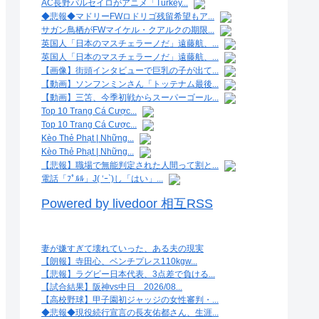
AC長野パルセイロがアニメ「Turkey...
◆悲報◆マドリーFWロドリゴ残留希望もア...
サガン鳥栖がFWマイケル・クアルクの期限...
英国人「日本のマスチェラーノだ」遠藤航、...
英国人「日本のマスチェラーノだ」遠藤航、...
【画像】街頭インタビューで巨乳の子が出て...
【動画】ソンフンミンさん「トッテナム最後...
【動画】三笘、今季初戦からスーパーゴール...
Top 10 Trang Cá Cược...
Top 10 Trang Cá Cược...
Kèo Thẻ Phạt | Những...
Kèo Thẻ Phạt | Những...
【悲報】職場で無能判定された人間って割と...
電話「ﾌﾟﾙﾙ」J( ‘ｰ`)し「はい」...
Powered by livedoor 相互RSS
妻が嫌すぎて壊れていった、ある夫の現実
【朗報】寺田心、ベンチプレス110kgw...
【悲報】ラグビー日本代表、3点差で負ける...
【試合結果】阪神vs中日 2026/08...
【高校野球】甲子園初ジャッジの女性審判・...
◆悲報◆現役続行宣言の長友佑都さん、生涯...