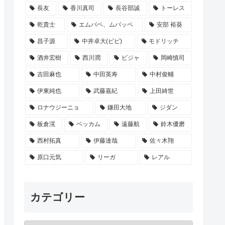
長友
香川真司
長谷部誠
トーレス
乾貴士
エムバペ、ムバッペ
安部 裕葵
昌子源
中井卓大(ピピ)
モドリッチ
酒井宏樹
西川潤
ビジャ
岡崎慎司
吉田麻也
中田英寿
中村俊輔
伊東純也
武藤嘉紀
上田綺世
ロナウジーニョ
鎌田大地
ジダン
板倉滉
ベッカム
遠藤航
鈴木優磨
西村拓真
伊藤達哉
佐々木翔
原口元気
リーガ
レアル
カテゴリー