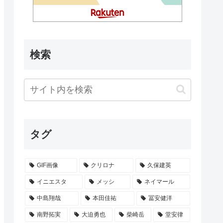
検索
タグ
GIF画像
クリロナ
久保建英
イニエスタ
メッシ
ネイマール
中島翔哉
本田佳祐
冨安健洋
南野拓実
大迫勇也
柴崎岳
堂安律