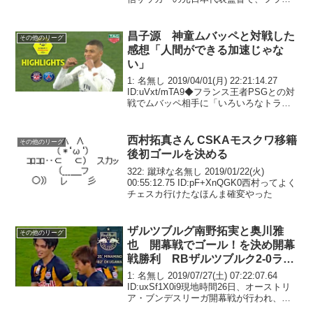
ス1部リーグ、ナントのバヒド・ハリルホ
ジッチ監督（67）が近日中に辞任する
こ...
昌子源 神童ムバッペと対戦した
その他のリーグ
感想「人間ができる加速じゃな
い」
1: 名無し 2019/04/01(月) 22:21:14.27
ID:uVxt/mTA9◆フランス王者PSGとの対
戦でムバッペ相手に「いろいろなトライ
をしよう！」とプレー「世界の最高峰と
やる機会は少ないと思うから、『いろい
ろなトライをしよ...
西村拓真さん CSKAモスクワ移籍
その他のリーグ
後初ゴールを決める
322: 蹴球な名無し 2019/01/22(火)
00:55:12.75 ID:pF+XnQGK0西村ってよく
チェスカ行けたなほんま確変やった
ザルツブルグ南野拓実と奥川雅
その他のリーグ
也 開幕戦でゴール！を決め開幕
戦勝利 RBザルツブルク2-0ラピ
ッド・ウィーン
1: 名無し 2019/07/27(土) 07:22:07.64
ID:uxSf1X0i9現地時間26日、オーストリ
ア・ブンデスリーガ開幕戦が行われ、南
野拓実と奥川雅也の所属するRBザルツブ