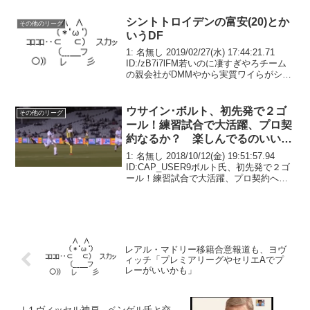
ルクがラピッド・ウィーンと対戦した。
この試合に左サ...
シントトロイデンの富安(20)とか
その他のリーグ
いうDF
1: 名無し 2019/02/27(水) 17:44:21.71
ID:/zB7i7lFM若いのに凄すぎやろチーム
の親会社がDMMやから実質ワイらがシコ
り続けたお陰やね
ウサイン･ボルト、初先発で２ゴ
その他のリーグ
ール！練習試合で大活躍、プロ契
約なるか？ 楽しんでるのいいな
ぁ
1: 名無し 2018/10/12(金) 19:51:57.94
ID:CAP_USER9ボルト氏、初先発で２ゴ
ール！練習試合で大活躍、プロ契約へア
ピール８月からオーストラリアＡリーグ
のセントラルコーストに練習生として参
加している陸上男子１...
レアル・マドリー移籍合意報道も、ヨヴ
ィッチ「プレミアリーグやセリエAでプ
レーがいいかも」
Ｊ１ヴィッセル神戸 ベンゲル氏と交