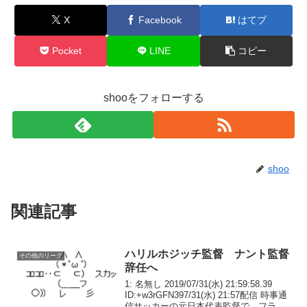
X
Facebook
はてブ
Pocket
LINE
コピー
shooをフォローする
shoo
関連記事
ハリルホジッチ監督 ナント監督
その他のリーグ
辞任へ
1: 名無し 2019/07/31(水) 21:59:58.39
ID:+w3rGFN397/31(水) 21:57配信 時事通
信サッカーの元日本代表監督で、フラン