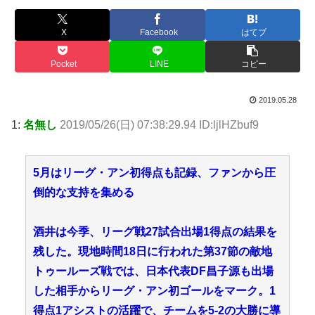
X
Facebook
はてブ
Pocket
LINE
コピー
2019.05.28
1:
名無し
2019/05/26(日) 07:38:29.94 ID:ljlHZbuf9
5月はリーグ・アン初得点も記録、ファンから圧
倒的な支持を集める
酒井は今季、リーグ戦27試合出場1得点の結果を
残した。現地時間18日に行われた第37節の敵地
トゥールーズ戦では、日本代表DF昌子源も出場
した相手からリーグ・アン初ゴールをマーク。1
得点1アシストの活躍で、チームを5-2の大勝に導