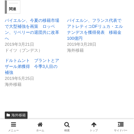
関連
バイエルン、今夏の移籍市場
バイエルン、フランス代表で
で大型補強を画策 ロッベ
アトレティコDFリュカ・エル
ン、リベリーの退団共に改革
ナンデスを獲得発表 移籍金
へ
100億円
2019年3月21日
2019年3月28日
ドイツ（ブンデス）
海外移籍
ドルトムント ブラントとア
ザール弟獲得 今季3人目の
補強
2019年5月25日
海外移籍
海外移籍
シェアする
メニュー
ホーム
検索
トップ
サイドバー