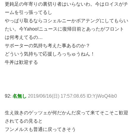
更鈍足の年寄りの裏切り者はいらないわ。今はロイスがチ
ームを引っ張ってるし
やっぱり取るならコシェルニーかボアテングにしてもらい
たい。今Yahoo!ニュースに復帰目前とあったがフロント
は何考えてるの…
サポーターの気持ち考えた事あるのか？
どういう気持ちで応援しろっちゅうねん！
牛丼は歓迎する
92:
名無し
2019/06/16(日) 17:57:08.65 ID:YjWoQ4ib0
生え抜きのゲッツェが何だかんだ戻って来てそこそこ歓迎
されてるの見ると
フンメルスも普通に戻ってきそう