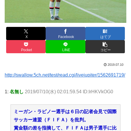
X
Facebook
はてブ
Pocket
LINE
コピー
2019.07.10
http://swallow.5ch.net/test/read.cgi/livejupiter/1562691719/
1:
名無し
2019/07/10(水) 02:01:59.54 ID:IrHKVkOG0
ミーガン・ラピノー選手は６日の記者会見で国際
サッカー連盟（ＦＩＦＡ）を批判。
賞金額の差を指摘して、ＦＩＦＡは男子選手に比