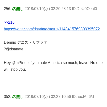
256:
名無し
2019/07/10(水) 02:20:28.13 ID:DeU0Oeat0
>>216
https://twitter.com/dsarfate/status/1148415769803395072
Dennis デニス・サファテ
?@dsarfate
Hey @mPinoe if you hate America so much, leave! No one
will stop you.
352:
名無し
2019/07/10(水) 02:27:10.56 ID:aucIAn6/d