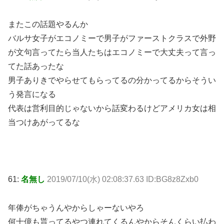
またこの話題やるんか
バルサ女子がエコノミーで男子がファーストクラスで外野
が文句言ってたら当人たちはエコノミーで大丈夫って言っ
てた話あったな
男子ありきでやらせてもらってるの分かってるからそうい
う発言になる
代表は営利目的じゃないから話変わるけどアメリカ女は相
当つけあがってるな
61:
名無し
2019/07/10(水) 02:08:37.63 ID:BG8z8Zxb0
年俸がちゃうんやからしゃーないやろ
何十億も貰ってるやつ連れてくるんやからそんくらい払わ