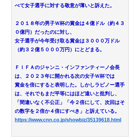
べて女子選手に対する敬意が薄いと訴えた。
２０１８年の男子Ｗ杯の賞金は４億ドル（約４３
０億円）だったのに対し、
女子選手が今年受け取る賞金は３０００万ドル
（約３２億５０００万円）にとどまる。
ＦＩＦＡのジャンニ・インファンティーノ会長
は、２０２３年に開かれる次の女子Ｗ杯では
賞金を倍にすると表明した。しかしラピノー選手
は、それでもまだ平等にはほど遠いと批判し、
「間違いなく不公正」「今２倍にして、次回はそ
の数字を２倍か４倍にすべき」と訴えている。
https://www.cnn.co.jp/showbiz/35139618.html