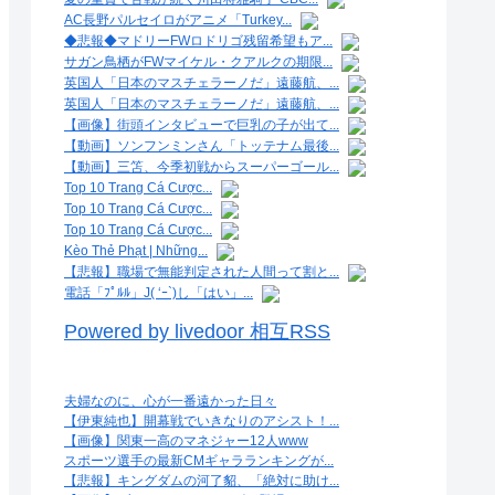
AC長野パルセイロがアニメ「Turkey...
◆悲報◆マドリーFWロドリゴ残留希望もア...
サガン鳥栖がFWマイケル・クアルクの期限...
英国人「日本のマスチェラーノだ」遠藤航、...
英国人「日本のマスチェラーノだ」遠藤航、...
【画像】街頭インタビューで巨乳の子が出て...
【動画】ソンフンミンさん「トッテナム最後...
【動画】三笘、今季初戦からスーパーゴール...
Top 10 Trang Cá Cược...
Top 10 Trang Cá Cược...
Top 10 Trang Cá Cược...
Kèo Thẻ Phạt | Những...
【悲報】職場で無能判定された人間って割と...
電話「ﾌﾟﾙﾙ」J( ‘ｰ`)し「はい」...
Powered by livedoor 相互RSS
夫婦なのに、心が一番遠かった日々
【伊東純也】開幕戦でいきなりのアシスト！...
【画像】関東一高のマネジャー12人www
スポーツ選手の最新CMギャラランキングが...
【悲報】キングダムの河了貂、「絶対に助け...