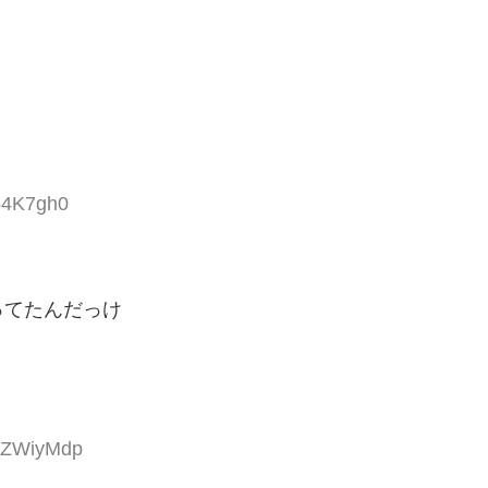
I64K7gh0
ってたんだっけ
bWZWiyMdp