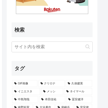
検索
タグ
GIF画像
クリロナ
久保建英
イニエスタ
メッシ
ネイマール
中島翔哉
本田佳祐
冨安健洋
南野拓実
大迫勇也
柴崎岳
堂安律