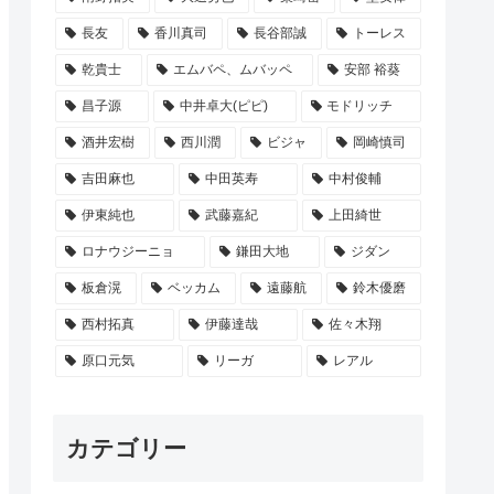
長友
香川真司
長谷部誠
トーレス
乾貴士
エムバペ、ムバッペ
安部 裕葵
昌子源
中井卓大(ピピ)
モドリッチ
酒井宏樹
西川潤
ビジャ
岡崎慎司
吉田麻也
中田英寿
中村俊輔
伊東純也
武藤嘉紀
上田綺世
ロナウジーニョ
鎌田大地
ジダン
板倉滉
ベッカム
遠藤航
鈴木優磨
西村拓真
伊藤達哉
佐々木翔
原口元気
リーガ
レアル
カテゴリー