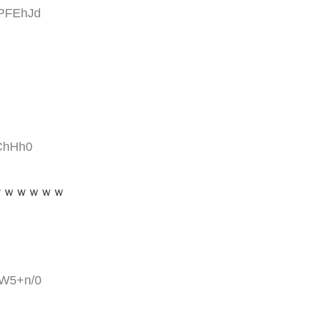
uPFEhJd
dChHh0
ｗｗｗｗｗｗ
NW5+n/0