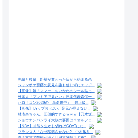
先輩と後輩、距離が変わった日から始まる恋
ジャンポケ斎藤の意見を誰も信じずにエッヂ...
【画像】娘「ママー！ちいかわのシール貼っ...
外国人「プレミアで見たい」日本代表森保一...
ハロ！コン2026の「革命道中」「最上級...
【画像】Iカップお○ぱい、足元が見えない...
林瑠奈ちゃん、圧倒的すぎるｗｗｗ【乃木坂...
ショウナンバンライ大敗の要因は？オルフェ...
【NBA】才能を生かし切ればGOATにな...
フランス人「なぜ移籍させない?」中村敬斗...
夏の重賞で苦戦が続く川田将雅騎手 CBC...