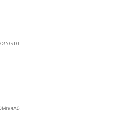
uLSGYGT0
vDMn/aA0