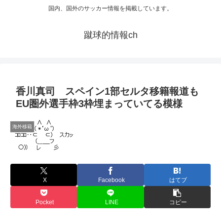
国内、国外のサッカー情報を掲載しています。
蹴球的情報ch
香川真司 スペイン1部セルタ移籍報道も
EU圏外選手枠3枠埋まっていてる模様
海外移籍
X
Facebook
はてブ
Pocket
LINE
コピー