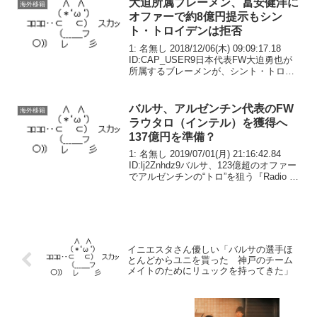
大迫所属ブレーメン、冨安健洋に
海外移籍
オファーで約8億円提示もシン
ト・トロイデンは拒否
1: 名無し 2018/12/06(木) 09:09:17.18
ID:CAP_USER9日本代表FW大迫勇也が
所属するブレーメンが、シント・トロイ
デンに所属する同代表DF冨安健洋の獲得
に動いていると、ドイツ紙『ビルト』が
報じた。ドイツ誌『...
バルサ、アルゼンチン代表のFW
海外移籍
ラウタロ（インテル）を獲得へ
137億円を準備？
1: 名無し 2019/07/01(月) 21:16:42.84
ID:lj2Znhdz9バルサ、123億超のオファー
でアルゼンチンの“トロ”を狙う『Radio La
Red』の情報によると、バルサはヨーロ
ッパサッカー界において将来が期待さ...
イニエスタさん優しい「バルサの選手ほ
とんどからユニを貰った 神戸のチーム
メイトのためにリュックを持ってきた」