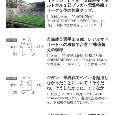
【サッカー】＜ＭＦ安西海斗＞ポ
海外移籍
ルトガル１部ブラガへ電撃移籍！
リーグ３位の強豪クラブ。
1: 蹴球な名無し 2019/01/05(土)
08:13:32.60 ID:CAP_USER9柏からＪ２
山形に期限付き移籍をしているＭＦ安西
海斗（２０）がポルトガル１部ブラガに
電撃移籍することが４日、分かった。関
係者によると、シーズン終了...
久保建英選手１８歳、レアルマド
海外移籍
リードへの移籍で合意 年棒億超
えの模様
1: 名無し 2019/06/14(金) 11:56:23.99
ID:d0HR2d7U9サッカー日本代表 18歳の
久保建英 レアルマドリードに移籍へ2019
年6月14日 11時52分サッカー今月、史上
２番目の若さで、サッカー日本代表とし
て...
ジダン、最終戦でベイルを起用し
海外移籍
なかったことについて「そうだ
ね。そうしなかった。すまなかっ
た」ナバスは先発出場でファンか
1: 名無し 2019/05/20(月) 03:37:54.06
ら暖かい拍手を送られる
ID:ua9vHVZI9ジダン、退団既定路線のベ
イルを最後の最後まで起用せず…「そう
だね。そうしなかった。すまなかった」
19日にリーガ・エスパニョーラ最終節、
レアル・マドリー...