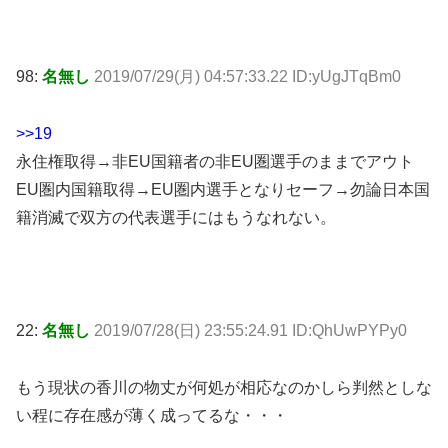
98:
名無し
2019/07/29(月) 04:57:33.22 ID:yUgJTqBm0
>>19
永住権取得→非EU国籍者の非EU圏選手のままでアウト
EU圏内国籍取得→EU圏内選手となりセーフ→勿論日本国
籍消滅で双方の代表選手にはもうなれない。
22:
名無し
2019/07/28(日) 23:55:24.91 ID:QhUwPYPy0
もう現状の香川の物丈が何処が相応なのかしら判然としな
い程に存在感が薄く成ってるな・・・