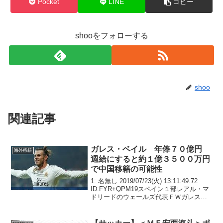
Pocket
LINE
コピー
shooをフォローする
shoo
関連記事
ガレス・ベイル 年俸７０億円
海外移籍
週給にすると約１億３５００万円
で中国移籍の可能性
1: 名無し 2019/07/23(火) 13:11:49.72
ID:FYR+QPM19スペイン１部レアル・マ
ドリードのウェールズ代表ＦＷガレス・
ベイル（３０）が、破格の年俸を手にす
る可能性が浮上している。中でも北京国
安はビッグマネーを用...