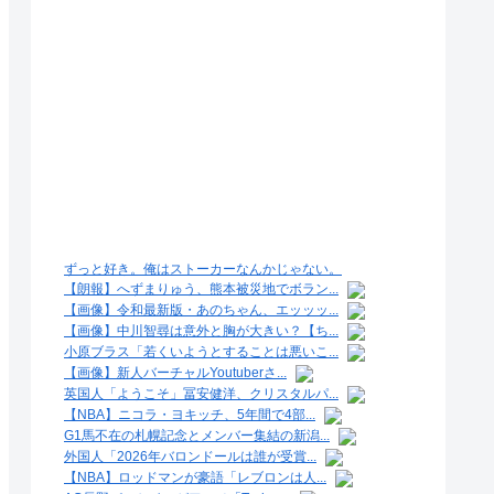
ずっと好き。俺はストーカーなんかじゃない。
【朗報】へずまりゅう、熊本被災地でボラン...
【画像】令和最新版・あのちゃん、エッッッ...
【画像】中川智尋は意外と胸が大きい？【ち...
小原ブラス「若くいようとすることは悪いこ...
【画像】新人バーチャルYoutuberさ...
英国人「ようこそ」冨安健洋、クリスタルパ...
【NBA】ニコラ・ヨキッチ、5年間で4部...
G1馬不在の札幌記念とメンバー集結の新潟...
外国人「2026年バロンドールは誰が受賞...
【NBA】ロッドマンが豪語「レブロンは人...