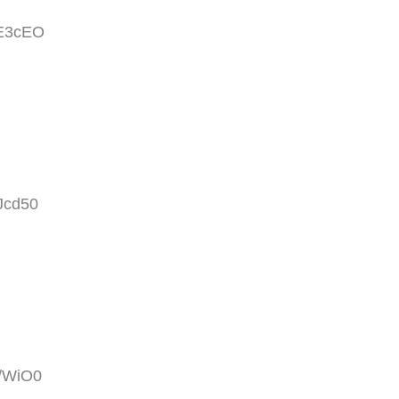
9E3cEO
Jcd50
g/WiO0