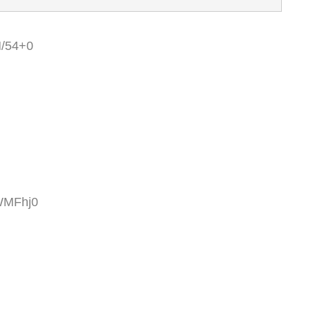
H/54+0
WMFhj0