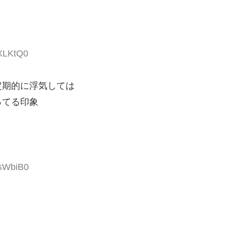
1XLKtQ0
定期的に浮気しては
ってる印象
0sWbiB0