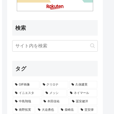
検索
タグ
GIF画像
クリロナ
久保建英
イニエスタ
メッシ
ネイマール
中島翔哉
本田佳祐
冨安健洋
南野拓実
大迫勇也
柴崎岳
堂安律