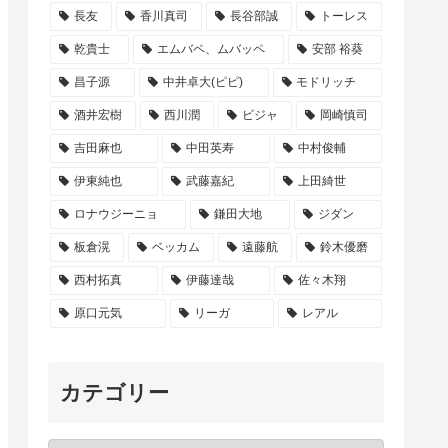
長友
香川真司
長谷部誠
トーレス
乾貴士
エムバペ、ムバッペ
安部 裕葵
昌子源
中井卓大(ピピ)
モドリッチ
酒井宏樹
西川潤
ビジャ
岡崎慎司
吉田麻也
中田英寿
中村俊輔
伊東純也
武藤嘉紀
上田綺世
ロナウジーニョ
鎌田大地
ジダン
板倉滉
ベッカム
遠藤航
鈴木優磨
西村拓真
伊藤達哉
佐々木翔
原口元気
リーガ
レアル
カテゴリー