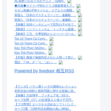
AC長野パルセイロがアニメ「Turkey...
◆悲報◆マドリーFWロドリゴ残留希望もア...
サガン鳥栖がFWマイケル・クアルクの期限...
英国人「日本のマスチェラーノだ」遠藤航、...
英国人「日本のマスチェラーノだ」遠藤航、...
【画像】街頭インタビューで巨乳の子が出て...
【動画】ソンフンミンさん「トッテナム最後...
【動画】三笘、今季初戦からスーパーゴール...
Top 10 Trang Cá Cược...
Top 10 Trang Cá Cược...
Kèo Thẻ Phạt | Những...
Kèo Thẻ Phạt | Những...
【悲報】職場で無能判定された人間って割と...
電話「ﾌﾟﾙﾙ」J( ‘ｰ`)し「はい」...
Powered by livedoor 相互RSS
【マンガ】バラシ屋トシヤの漫画セレクション
本田圭佑のW杯と移民問題に関する投稿に批...
【画像】大谷翔平、フィギュア化（53,3...
カープ矢野（27）の生涯収入１億４千万円...
【プロ野球】エースをも沈めるソフトバンク...
カープ2軍『10時半試合開始の為に4時起...