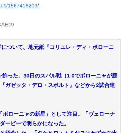
plus/1567416203/
4GAEc9
洋について、地元紙『コリエレ・ディ・ボローニ
を飾った。30日のスパル戦（1-0でボローニャが勝
『ガゼッタ・デロ・スポルト』などから2試合連
「ボローニャの新星」として注目。「ヴェローナ
ダービーで明らかになった。
どと紹介した。「タケヒロ・トミヤスはわずかな出