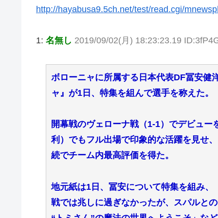
http://hayabusa9.5ch.net/test/read.cgi/mnews
1:
名無し
2019/09/02(月) 18:23:23.19 ID:3fP
ボローニャに所属する日本代表DF冨安健
ャ』が1日、特集を組んで選手を称えた。
開幕戦のヴェローナ戦（1-1）でデビュー
利）でもフル出場で印象的な活躍を見せ、
続でチーム内最高評価を得た。
地元紙は1日、冨安について特集を組み、
戦では兆しに過ぎなかったが、スパルとの
“トミさん”の魔法の世界へようこそ」な