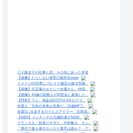
三十路女子の仕事と恋、その先にあった本音
【画像】だらしない体型の南米女www
イメージDVD界にブレイク確定の超大型新...
【画像】元宝塚のセクシー女優さん、AKB...
【画像】44歳の芸能人が同窓会に参加した...
【愕然】ワイ、借金300万円を5年かけて...
外国人「日本の未来は安泰だ」16歳MF三...
佐渡Sに出走するライヒスアドラー 古馬混...
【NBA】ドンチッチの元婚約者が5000...
フランス人「欲張りすぎだ」中村敬斗、ラン...
「歴代で最も偉大なバスケ選手は誰か？」ア...