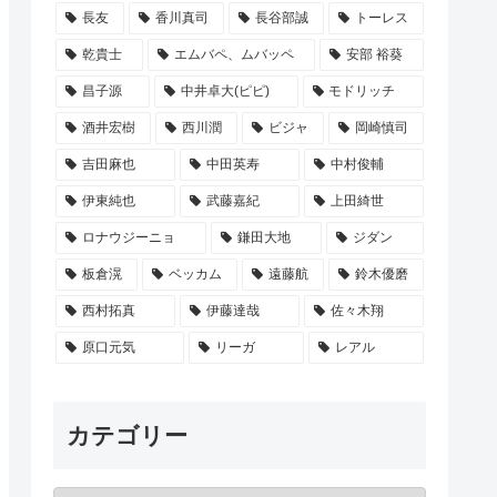
長友
香川真司
長谷部誠
トーレス
乾貴士
エムバペ、ムバッペ
安部 裕葵
昌子源
中井卓大(ピピ)
モドリッチ
酒井宏樹
西川潤
ビジャ
岡崎慎司
吉田麻也
中田英寿
中村俊輔
伊東純也
武藤嘉紀
上田綺世
ロナウジーニョ
鎌田大地
ジダン
板倉滉
ベッカム
遠藤航
鈴木優磨
西村拓真
伊藤達哉
佐々木翔
原口元気
リーガ
レアル
カテゴリー