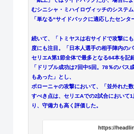
「紙上」ではサイドバックだが、場合によ
むシニシャ・ミハイロヴィッチのシステム
「単なる“サイドバックに適応したセンタ
続いて、「トミヤスは右サイドで攻撃にも
度にも注目。「日本人選手の相手陣内のパ
セリエA第1節全体で最多となる64本を
「ドリブル成功は7回中5回。78％のパス
もあった」とし、
ボローニャの攻撃において、「並外れた数
すべき点は、セリエAでの2試合において
り、守備力も高く評価した。
https://headl