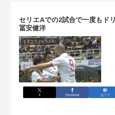
セリエAでの2試合で一度もド
冨安健洋
イタリア（セリエA）
X
Facebook
はてブ