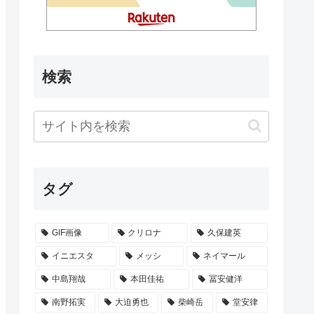
検索
タグ
GIF画像
クリロナ
久保建英
イニエスタ
メッシ
ネイマール
中島翔哉
本田佳祐
冨安健洋
南野拓実
大迫勇也
柴崎岳
堂安律