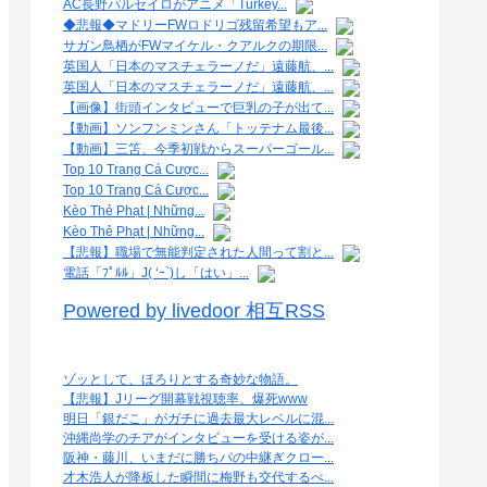
AC長野パルセイロがアニメ「Turkey...
◆悲報◆マドリーFWロドリゴ残留希望もア...
サガン鳥栖がFWマイケル・クアルクの期限...
英国人「日本のマスチェラーノだ」遠藤航、...
英国人「日本のマスチェラーノだ」遠藤航、...
【画像】街頭インタビューで巨乳の子が出て...
【動画】ソンフンミンさん「トッテナム最後...
【動画】三笘、今季初戦からスーパーゴール...
Top 10 Trang Cá Cược...
Top 10 Trang Cá Cược...
Kèo Thẻ Phạt | Những...
Kèo Thẻ Phạt | Những...
【悲報】職場で無能判定された人間って割と...
電話「ﾌﾟﾙﾙ」J( ‘ｰ`)し「はい」...
Powered by livedoor 相互RSS
ゾッとして、ほろりとする奇妙な物語。
【悲報】Jリーグ開幕戦視聴率、爆死www
明日「銀だこ」がガチに過去最大レベルに混...
沖縄尚学のチアがインタビューを受ける姿が...
阪神・藤川、いまだに勝ちパの中継ぎクロー...
才木浩人が降板した瞬間に梅野も交代するべ...