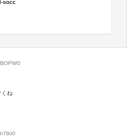
l-socc
EbBOPW0
行くね
zm78o0