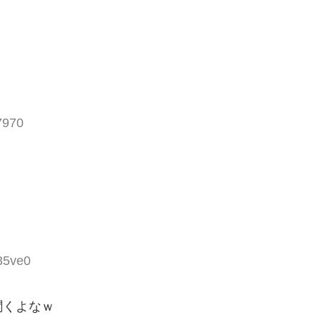
7970
35ve0
聞くよなｗ