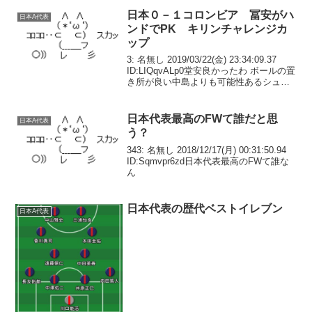
長友【トルコ】MF：遠藤【ドイツ】
MF：柴崎【...
日本０－１コロンビア 冨安がハ
日本A代表
ンドでPK キリンチャレンジカ
ップ
3: 名無し 2019/03/22(金) 23:34:09.37
ID:LIQqvALp0堂安良かったわ ボールの置
き所が良い中島よりも可能性あるシュー
ト打ててる中島はシュート打つまでに足
の力使い切ってるわ
日本代表最高のFWて誰だと思
日本A代表
う？
343: 名無し 2018/12/17(月) 00:31:50.94
ID:Sqmvpr6zd日本代表最高のFWて誰な
ん
日本代表の歴代ベストイレブン
日本A代表