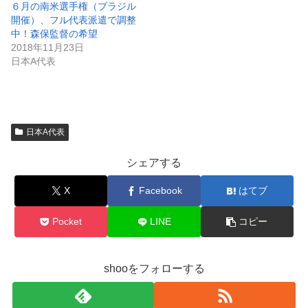
６月の南米選手権（ブラジル
開催）、フル代表派遣で調整
中！森保監督の希望
2018年11月23日
日本A代表
日本A代表
シェアする
X
Facebook
はてブ
Pocket
LINE
コピー
shooをフォローする