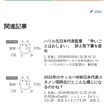
shoo
関連記事
ハリル元日本代表監督 「争いご
日本A代表
とはおしまい」 訴え取下書を提
出
1: 名無し 2019/04/10(水) 15:26:41.12
ID:GA1kk4bK9サッカー日本代表のバヒ
ド・ハリルホジッチ元監督が、解任後に
田嶋幸三会長の会見で名誉を傷つけられ
たとして協会側に慰謝料１円と新聞など
への謝罪広告を求めた...
2022年のサッカーW杯日本代表ス
日本A代表
タメン現時点だとこんな感じにな
るのかね？
1: 名無し 2019/08/26(月) 11:22:15.04
ID:RQ8criZeaGK：シュミット【オラン
ダ】DF：富安【イタリア】DF：吉田【イ
ングランド】DF：酒井【フランス】DF：