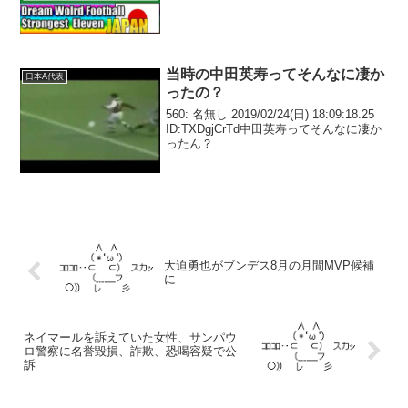
当時の中田英寿ってそんなに凄か
日本A代表
ったの？
560: 名無し 2019/02/24(日) 18:09:18.25
ID:TXDgjCrTd中田英寿ってそんなに凄か
ったん？
大迫勇也がブンデス8月の月間MVP候補
に
ネイマールを訴えていた女性、サンパウ
ロ警察に名誉毀損、詐欺、恐喝容疑で公
訴