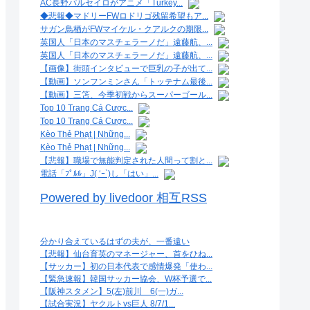
AC長野パルセイロがアニメ「Turkey...
◆悲報◆マドリーFWロドリゴ残留希望もア...
サガン鳥栖がFWマイケル・クアルクの期限...
英国人「日本のマスチェラーノだ」遠藤航、...
英国人「日本のマスチェラーノだ」遠藤航、...
【画像】街頭インタビューで巨乳の子が出て...
【動画】ソンフンミンさん「トッテナム最後...
【動画】三笘、今季初戦からスーパーゴール...
Top 10 Trang Cá Cược...
Top 10 Trang Cá Cược...
Kèo Thẻ Phạt | Những...
Kèo Thẻ Phạt | Những...
【悲報】職場で無能判定された人間って割と...
電話「ﾌﾟﾙﾙ」J( ‘ｰ`)し「はい」...
Powered by livedoor 相互RSS
分かり合えているはずの夫が、一番遠い
【悲報】仙台育英のマネージャー、首をひね...
【サッカー】初の日本代表で感情爆発「使わ...
【緊急速報】韓国サッカー協会、W杯予選で...
【阪神スタメン】5(左)前川 6(一)ガ...
【試合実況】ヤクルトvs巨人 8/7/1...