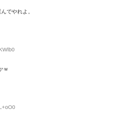
選んでやれよ。
pKWlb0
かｗ
bL+oO0