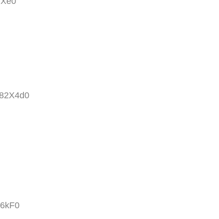
fXe0
。
d82X4d0
+6kF0