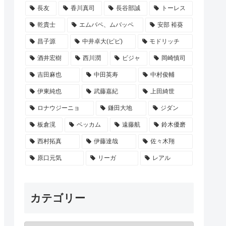
長友
香川真司
長谷部誠
トーレス
乾貴士
エムバペ、ムバッペ
安部 裕葵
昌子源
中井卓大(ピピ)
モドリッチ
酒井宏樹
西川潤
ビジャ
岡崎慎司
吉田麻也
中田英寿
中村俊輔
伊東純也
武藤嘉紀
上田綺世
ロナウジーニョ
鎌田大地
ジダン
板倉滉
ベッカム
遠藤航
鈴木優磨
西村拓真
伊藤達哉
佐々木翔
原口元気
リーガ
レアル
カテゴリー