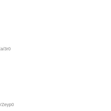
a/3r0
5VZeyp0