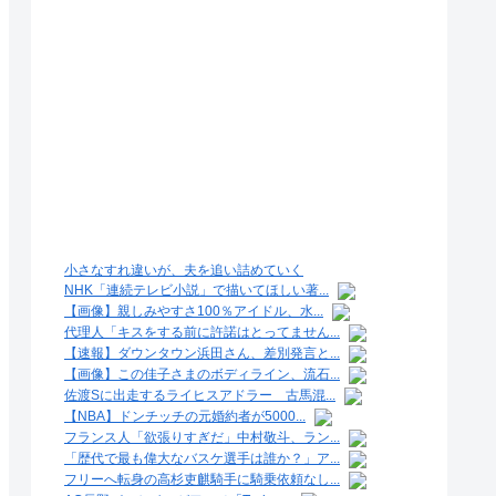
小さなすれ違いが、夫を追い詰めていく
NHK「連続テレビ小説」で描いてほしい著...
【画像】親しみやすさ100％アイドル、水...
代理人「キスをする前に許諾はとってません...
【速報】ダウンタウン浜田さん、差別発言と...
【画像】この佳子さまのボディライン、流石...
佐渡Sに出走するライヒスアドラー 古馬混...
【NBA】ドンチッチの元婚約者が5000...
フランス人「欲張りすぎだ」中村敬斗、ラン...
「歴代で最も偉大なバスケ選手は誰か？」ア...
フリーへ転身の高杉吏麒騎手に騎乗依頼なし...