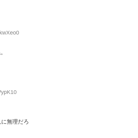
CkwXeo0
ね。
JWypK10
久に無理だろ