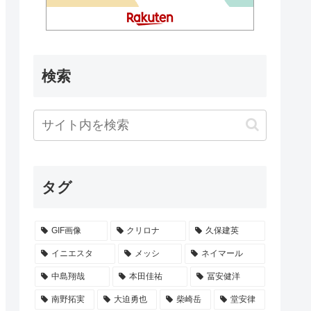
検索
タグ
GIF画像
クリロナ
久保建英
イニエスタ
メッシ
ネイマール
中島翔哉
本田佳祐
冨安健洋
南野拓実
大迫勇也
柴崎岳
堂安律