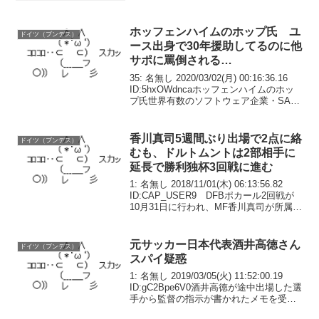
ホッフェンハイムのホップ氏 ユ
ドイツ（ブンデス）
ース出身で30年援助してるのに他
サポに罵倒される…
35: 名無し 2020/03/02(月) 00:16:36.16
ID:5hxOWdncaホッフェンハイムのホッ
プ氏世界有数のソフトウェア企業・SAP
の創業者元ホッフェンハイムユース出身
で現在はクラブ最大の出資者8部時代から
30年援助して...
香川真司5週間ぶり出場で2点に絡
ドイツ（ブンデス）
むも、ドルトムントは2部相手に
延長で勝利独杯3回戦に進む
1: 名無し 2018/11/01(木) 06:13:56.82
ID:CAP_USER9 DFBポカール2回戦が
10月31日に行われ、MF香川真司が所属す
るドルトムントはホームでウニオン・ベ
ルリン（2部）と対戦し、延長戦の末に3
－2で勝利...
元サッカー日本代表酒井高徳さん
ドイツ（ブンデス）
スパイ疑惑
1: 名無し 2019/03/05(火) 11:52:00.19
ID:gC2Bpe6V0酒井高徳が途中出場した選
手から監督の指示が書かれたメモを受け
とる。読後に相手コーチの足元に投げ棄