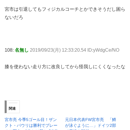
宮市は引退してもフィジカルコーチとかできそうだし困ら
ないだろ
108:
名無し
2019/09/23(月) 12:33:20.54 ID:yWdgCe/NO
膝を使わない走り方に改良してから怪我しにくくなったな
関連
宮市亮 今季5ゴール目！ザン
元日本代表FW宮市亮 「鱒
クト・パウリは勝利でプレー
が泳ぐように…」ドイツ2部