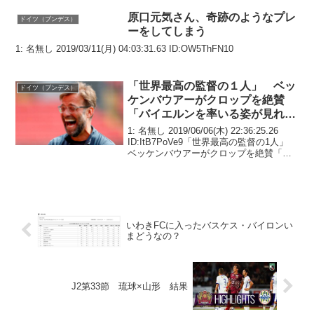
てた。当然のように拾われて情報が敵に
流出した模様。
原口元気さん、奇跡のようなプレ
ドイツ（ブンデス）
ーをしてしまう
1: 名無し 2019/03/11(月) 04:03:31.63 ID:OW5ThFN10
「世界最高の監督の１人」 ベッ
ドイツ（ブンデス）
ケンバウアーがクロップを絶賛
「バイエルンを率いる姿が見れた
ら、それ以上は何もいらない
1: 名無し 2019/06/06(木) 22:36:25.26
ね。」
ID:ItB7PoVe9「世界最高の監督の1人」
ベッケンバウアーがクロップを絶賛「い
つかバイエルンで…」リバプールでCL制
覇を成し遂げたドイツ人指揮官を高く評
価元ドイツ代表...
いわきFCに入ったバスケス・バイロンい
まどうなの？
J2第33節 琉球×山形 結果