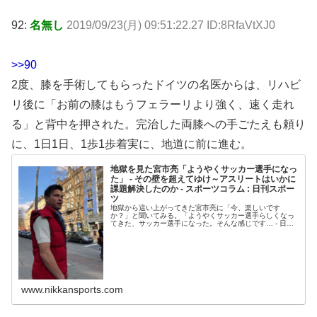
92:
名無し
2019/09/23(月) 09:51:22.27 ID:8RfaVtXJ0
>>90
2度、膝を手術してもらったドイツの名医からは、リハビ
リ後に「お前の膝はもうフェラーリより強く、速く走れ
る」と背中を押された。完治した両膝への手ごたえも頼り
に、1日1日、1歩1歩着実に、地道に前に進む。
地獄を見た宮市亮「ようやくサッカー選手になっ
た」 - その壁を超えてゆけ～アスリートはいかに
課題解決したのか - スポーツコラム : 日刊スポー
ツ
地獄から這い上がってきた宮市亮に「今、楽しいです
か？」と聞いてみる。「ようやくサッカー選手らしくなっ
てきた、サッカー選手になった。そんな感じです… - 日刊
スポーツ新聞社のニュースサイト、ニッカンスポーツ・コ
ム（nikkansports.c...
www.nikkansports.com