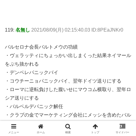
119:
名無し
2021/08/09(月) 02:15:40.03 ID:8PEaJNKr0
バルセロナ会長バルトメウの功績
・ヴェラッティにちょっかい出しまくった結果ネイマール
をぶち抜かれる
・デンベレパニックバイ
・コウチーニョパニックバイ、翌年ドイツ送りにする
・ローマに逆転負けした腹いせにマウコム横取り、翌年ロ
シア送りにする
・バルベルデパニック解任
・クラブの金でマーケティング会社にメッシを含めたバル
セロナ選手のネガキャンをさせる
・グリーズマンに事前接触が発覚、移籍金のさらなる支払
メニュー
ホーム
検索
トップ
サイドバー