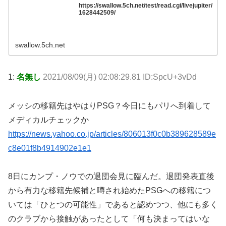
https://swallow.5ch.net/test/read.cgi/livejupiter/
1628442509/
swallow.5ch.net
1:
名無し
2021/08/09(月) 02:08:29.81 ID:SpcU+3vDd
メッシの移籍先はやはりPSG？今日にもパリへ到着して
メディカルチェックか
https://news.yahoo.co.jp/articles/806013f0c0b389628589e
c8e01f8b4914902e1e1
8日にカンプ・ノウでの退団会見に臨んだ。退団発表直後
から有力な移籍先候補と噂され始めたPSGへの移籍につ
いては「ひとつの可能性」であると認めつつ、他にも多く
のクラブから接触があったとして「何も決まってはいな