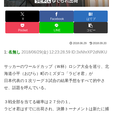
X
Facebook
はてブ
Pocket
LINE
コピー
2018.06.29
2018.09.20
1:
名無し
2018/06/29(金) 12:23:28.59 ID:3xNhrXP2dNIKU
サッカーのワールドカップ（Ｗ杯）ロシア大会を巡り、北
海道小平（おびら）町のミズダコ「ラビオ君」が
日本代表の１次リーグ３試合の結果予想をすべて的中さ
せ、話題を呼んでいる。
３戦全部を当てる確率は２７分の１。
ラビオ君はすでに出荷され、決勝トーナメントは新たに捕