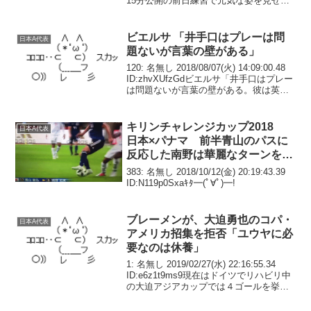
15分公開の前日練習で元気な姿を見せる
UAEで開催されているアジアカップで、
グループリーグを３連勝で突破した日本
は、１月21日に決勝...
ビエルサ 「井手口はプレーは問
日本A代表
題ないが言葉の壁がある」
120: 名無し 2018/08/07(火) 14:09:00.48
ID:zhvXUfzGdビエルサ「井手口はプレー
は問題ないが言葉の壁がある。彼は英語
もスペイン語も理解できない。彼のプレ
ーを分析する際にはスカイプを介して日
本の友人の助け...
キリンチャレンジカップ2018
日本A代表
日本×パナマ 前半青山のパスに
反応した南野は華麗なターンを魅
せてのゴール！
383: 名無し 2018/10/12(金) 20:19:43.39
ID:N119p0Sxaｷﾀ━(ﾟ∀ﾟ)━!
ブレーメンが、大迫勇也のコパ・
日本A代表
アメリカ招集を拒否「ユウヤに必
要なのは休養」
1: 名無し 2019/02/27(水) 22:16:55.34
ID:e6z1t9ms9現在はドイツでリハビリ中
の大迫アジアカップでは４ゴールを挙げ
る活躍を見せた日本代表FWの大迫勇也。
しかし、ドイツに戻ってから約１か月、