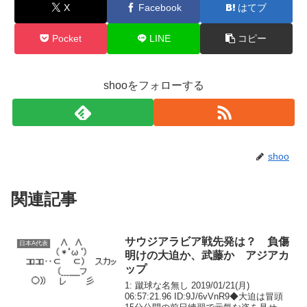
X
Facebook
はてブ
Pocket
LINE
コピー
shooをフォローする
shoo
関連記事
サウジアラビア戦先発は？ 負傷
日本A代表
明けの大迫か、武藤か アジアカ
ップ
1: 蹴球な名無し 2019/01/21(月)
06:57:21.96 ID:9J/6vVnR9◆大迫は冒頭