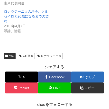
南米代表関連
ロナウジーニョの息子、クル
ゼイロと20歳になるまでの契
約
2019年4月7日
議論、情報
WC
GIF画像
ロナウジーニョ
シェアする
X
Facebook
はてブ
Pocket
LINE
コピー
shooをフォローする