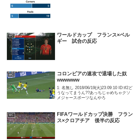
ワールドカップ フランス×ベル
WC
ギー 試合の反応
コロンビアの速攻で退場した奴
WC
wwwwww
1: 名無し 2018/06/19(火)23:09:10 ID:tf2ど
うなってまうん??あっちじゃめちゃクソ
メジャースポーツなんやろ
FIFAワールドカップ決勝 フラン
WC
ス×クロアチア 後半の反応