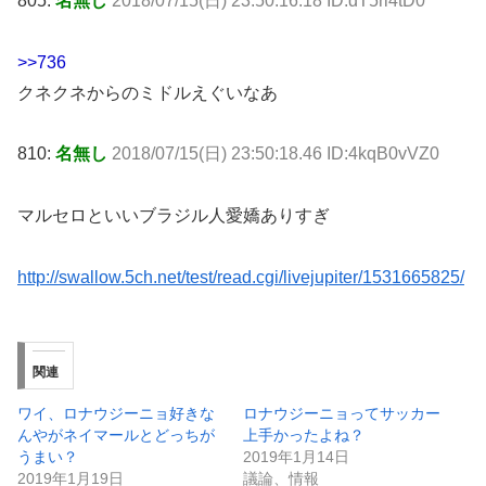
805:
名無し
2018/07/15(日) 23:50:16.18 ID:dT5ri4tD0
>>736
クネクネからのミドルえぐいなあ
810:
名無し
2018/07/15(日) 23:50:18.46 ID:4kqB0vVZ0
マルセロといいブラジル人愛嬌ありすぎ
http://swallow.5ch.net/test/read.cgi/livejupiter/1531665825/
関連
ワイ、ロナウジーニョ好きな
ロナウジーニョってサッカー
んやがネイマールとどっちが
上手かったよね？
うまい？
2019年1月14日
2019年1月19日
議論、情報