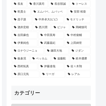
長友
香川真司
長谷部誠
トーレス
乾貴士
エムバペ、ムバッペ
安部 裕葵
昌子源
中井卓大(ピピ)
モドリッチ
酒井宏樹
西川潤
ビジャ
岡崎慎司
吉田麻也
中田英寿
中村俊輔
伊東純也
武藤嘉紀
上田綺世
ロナウジーニョ
鎌田大地
ジダン
板倉滉
ベッカム
遠藤航
鈴木優磨
西村拓真
伊藤達哉
佐々木翔
原口元気
リーガ
レアル
カテゴリー