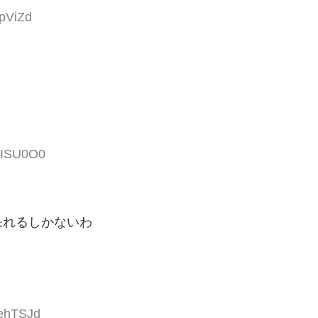
lpViZd
MISU0O0
呆れるしかないわ
vehTSJd