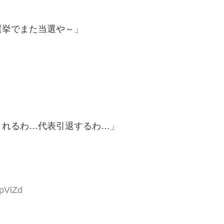
選挙でまた当選や～」
されるわ…代表引退するわ…」
lpViZd