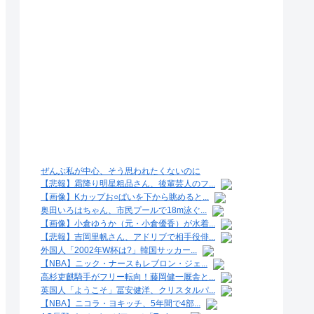
ぜんぶ私が中心、そう思われたくないのに
【悲報】霜降り明星粗品さん、後輩芸人のフ...
【画像】Kカップお○ぱいを下から眺めると...
奥田いろはちゃん、市民プールで18m泳ぐ...
【画像】小倉ゆうか（元・小倉優香）が水着...
【悲報】吉岡里帆さん、アドリブで相手役俳...
外国人「2002年W杯は?」韓国サッカー...
【NBA】ニック・ナースもレブロン・ジェ...
高杉吏麒騎手がフリー転向！藤岡健一厩舎と...
英国人「ようこそ」冨安健洋、クリスタルパ...
【NBA】ニコラ・ヨキッチ、5年間で4部...