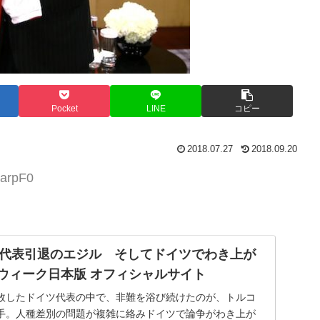
Pocket
LINE
コピー
2018.07.27
2018.09.20
aarpF0
代表引退のエジル そしてドイツでわき上が
ズウィーク日本版 オフィシャルサイト
敗したドイツ代表の中で、非難を浴び続けたのが、トルコ
手。人種差別の問題が複雑に絡みドイツで論争がわき上が