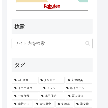
検索
タグ
GIF画像
クリロナ
久保建英
イニエスタ
メッシ
ネイマール
中島翔哉
本田佳祐
冨安健洋
南野拓実
大迫勇也
柴崎岳
堂安律