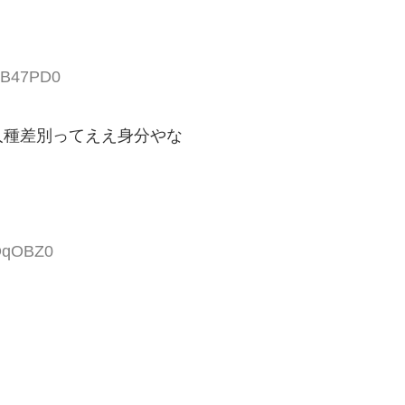
unB47PD0
人種差別ってええ身分やな
IDqOBZ0