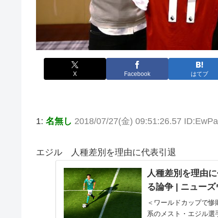
X
Facebook
はてブ
1:
名無し
2018/07/27(金) 09:51:26.57 ID:EwP
エジル 人種差別を理由に代表引退
人種差別を理由に
る論争 | ニュー
＜ワールドカップで惨
系のメスト・エジル選