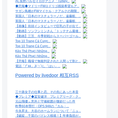
AC長野パルセイロがアニメ「Turkey...
◆悲報◆マドリーFWロドリゴ残留希望もア...
サガン鳥栖がFWマイケル・クアルクの期限...
英国人「日本のマスチェラーノだ」遠藤航、...
英国人「日本のマスチェラーノだ」遠藤航、...
【画像】街頭インタビューで巨乳の子が出て...
【動画】ソンフンミンさん「トッテナム最後...
【動画】三笘、今季初戦からスーパーゴール...
Top 10 Trang Cá Cược...
Top 10 Trang Cá Cược...
Kèo Thẻ Phạt | Những...
Kèo Thẻ Phạt | Những...
【悲報】職場で無能判定された人間って割と...
電話「ﾌﾟﾙﾙ」J( ‘ｰ`)し「はい」...
Powered by livedoor 相互RSS
三十路女子の仕事と恋、その先にあった本音
◆プレミア◆冨安健洋 プレミアリーグ・ク...
元山飛優←意外と守備範囲が微妙だった件
昨季60本塁打・OPS.948の『カル・...
今永昇太、大谷のホームランについて「ニュ...
【破綻…千賀のパドレス移籍！】年俸負担が...