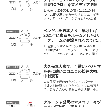
世界TOP43」を英メディア選出
1: 名無し 2019/03/10(日) 21:19:10.84
ID:tfEgfKoC9サッカーの世界はユナイテ
ッド、ローバーズ、シティといった名前
であふれていてつまらない――。そう主
張する英メディア「planet football」
は、...
ベンゲル氏吉本入り！早ければ
Jリーグネタ
2021年に東京をホームとしたJリ
ーグチームが創設されるのでは？
とウワサ
1: 名無し 2019/09/24(火) 18:57:42.68
ID:trlubjWO9イングランド・プレミアリー
グのアーセナルや、Jリーグの名古屋グラ
ンパスエイトなどで監督を務めたフラン
スの名将、アーセン・ベンゲル氏が、何
と吉本興業と日...
大久保嘉人家で、可愛いパジャマ
Jリーグネタ
を身に纏いニコニコの松井大輔、
中村憲吾
大久保家で行われたパジャマパーティ、
松井大輔が買ってきたパジャマに着替え
て、みなさんいい笑顔ｗ‏松井大輔 中村
憲剛 大島僚太 藤川虎太郎 大久保嘉
人子供と遊んであげる嘉人パパ
グルージャ盛岡のマスコットキヅ
Jリーグネタ
ールの可能性に震えろ！