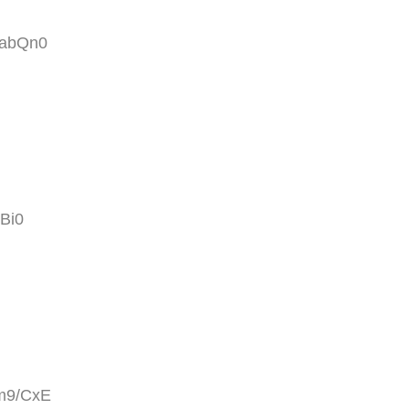
GabQn0
TBi0
9m9/CxE