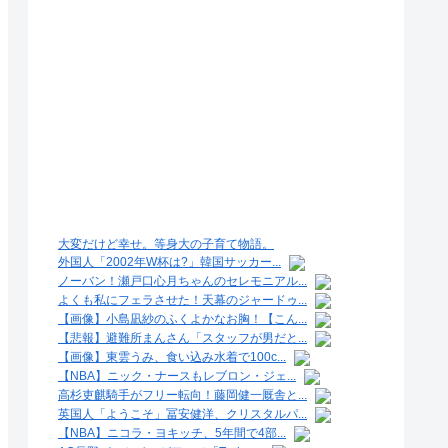
大変だけど幸せ。等身大の子育て物語。
外国人「2002年W杯は?」韓国サッカー...
ノーバン！瀬戸口心月ちゃんのセレモニアル...
よくも私にフェラさせた！天幕のジャードゥ...
【画像】小島凪紗のふくよかなお胸！【こん...
【悲報】避難所まんさん「スタッフが男だと...
【画像】東雲うみ、食い込み水着で100c...
【NBA】ニック・ナースもレブロン・ジェ...
高杉吏麒騎手がフリー転向！藤岡健一厩舎と...
英国人「ようこそ」冨安健洋、クリスタルパ...
【NBA】ニコラ・ヨキッチ、5年間で4部...