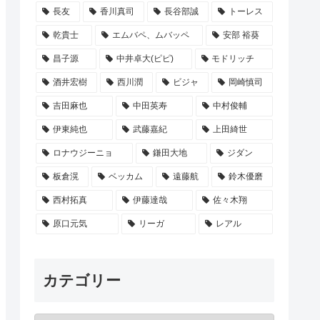
長友
香川真司
長谷部誠
トーレス
乾貴士
エムバペ、ムバッペ
安部 裕葵
昌子源
中井卓大(ピピ)
モドリッチ
酒井宏樹
西川潤
ビジャ
岡崎慎司
吉田麻也
中田英寿
中村俊輔
伊東純也
武藤嘉紀
上田綺世
ロナウジーニョ
鎌田大地
ジダン
板倉滉
ベッカム
遠藤航
鈴木優磨
西村拓真
伊藤達哉
佐々木翔
原口元気
リーガ
レアル
カテゴリー