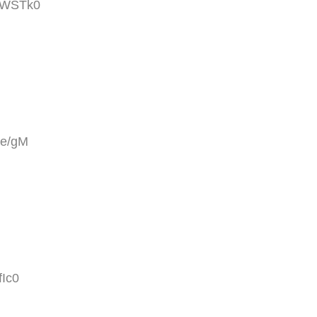
KaWSTk0
te/gM
fIc0