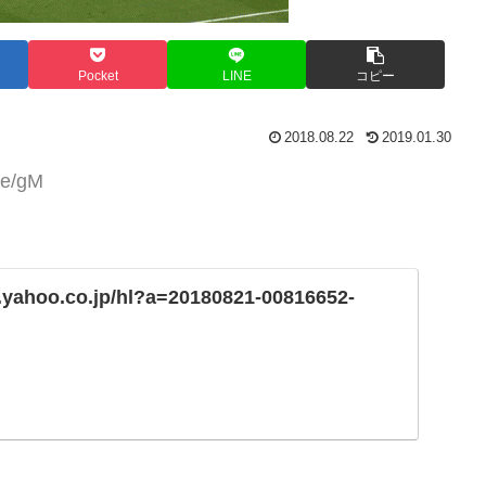
Pocket
LINE
コピー
2018.08.22
2019.01.30
te/gM
s.yahoo.co.jp/hl?a=20180821-00816652-