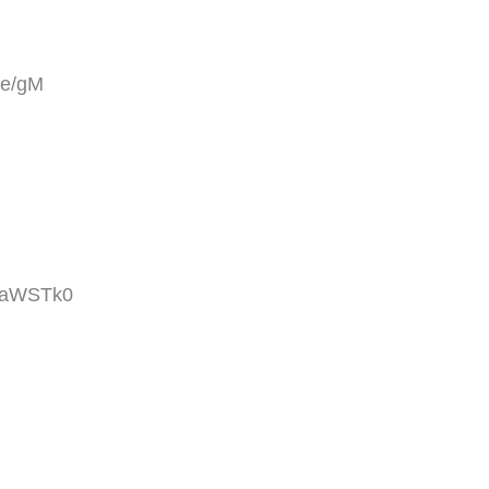
te/gM
DKaWSTk0