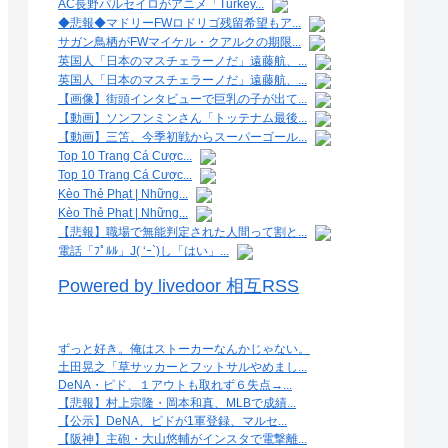
AC長野パルセイロがアニメ「Turkey...
◆悲報◆マドリーFWロドリゴ残留希望もア...
サガン鳥栖がFWマイケル・クアルクの期限...
英国人「日本のマスチェラーノだ」遠藤航、...
英国人「日本のマスチェラーノだ」遠藤航、...
【画像】街頭インタビューで巨乳の子が出て...
【動画】ソンフンミンさん「トッテナム最後...
【動画】三笘、今季初戦からスーパーゴール...
Top 10 Trang Cá Cược...
Top 10 Trang Cá Cược...
Kèo Thẻ Phạt | Những...
Kèo Thẻ Phạt | Những...
【悲報】職場で無能判定された人間って割と...
電話「ﾌﾟﾙﾙ」J( ‘ｰ`)し「はい」...
Powered by livedoor 相互RSS
ずっと好き。俺はストーカーなんかじゃない。
土田晃之「草サッカーとフットサルやめまし...
DeNA・ピド、１アウトも取れず６失点→...
【悲報】村上宗隆・岡本和真、MLBで成績...
【公示】DeNA、ビドが1軍登録、マルセ...
【阪神】主砲・大山悠輔がインスタで電撃離...