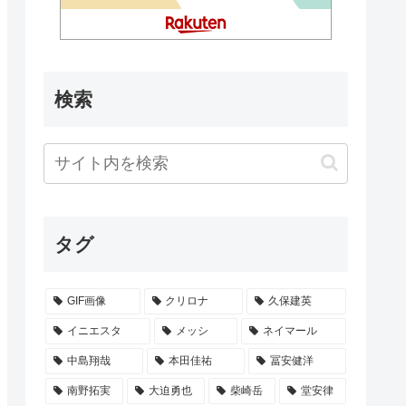
検索
タグ
GIF画像
クリロナ
久保建英
イニエスタ
メッシ
ネイマール
中島翔哉
本田佳祐
冨安健洋
南野拓実
大迫勇也
柴崎岳
堂安律