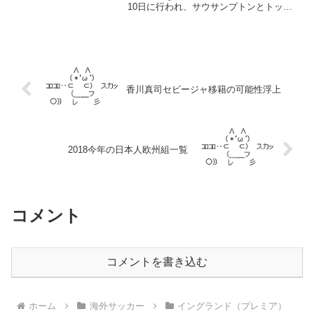
10日に行われ、サウサンプトンとトッテ
ナムが対戦。サウサンプトンが2－1で逆
転勝利した。サウサンプトンの吉田麻也
は先発フル出...
香川真司セビージャ移籍の可能性浮上
2018今年の日本人欧州組一覧
コメント
コメントを書き込む
ホーム
海外サッカー
イングランド（プレミア）