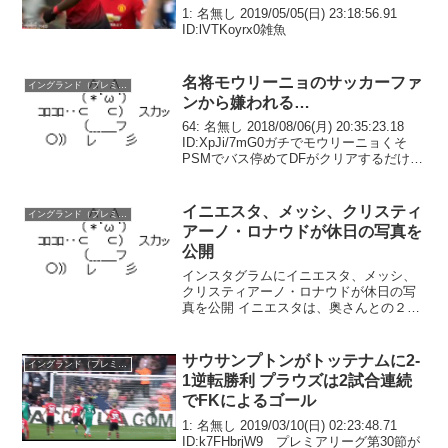
1: 名無し 2019/05/05(日) 23:18:56.91
ID:lVTKoyrx0雑魚
名将モウリーニョのサッカーファ
イングランド（プレミア）
ンから嫌われる…
64: 名無し 2018/08/06(月) 20:35:23.18
ID:XpJi/7mG0ガチでモウリーニョくそ
PSMでバス停めてDFがクリアするだけの
糞サッカーで負けるってどういうことや
ねん
イニエスタ、メッシ、クリスティ
イングランド（プレミア）
アーノ・ロナウドが休日の写真を
公開
インスタグラムにイニエスタ、メッシ、
クリスティアーノ・ロナウドが休日の写
真を公開 イニエスタは、奥さんとの２シ
ョット メッシは、家族写真 クリスティア
ーノ・ロナウドはらしいといえばらしい
ですね３人ともリフレッシュして試合に
サウサンプトンがトッテナムに2-
イングランド（プレミア）
臨んでほしいですね...
1逆転勝利 プラウズは2試合連続
でFKによるゴール
1: 名無し 2019/03/10(日) 02:23:48.71
ID:k7FHbrjW9 プレミアリーグ第30節が