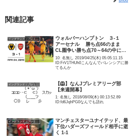
shoo
関連記事
ウォルバーハンプトン ３-１
イングランド（プレミア）
アーセナル 勝ち点66のまま
CL圏争い勝ち点70～64の中に４
チーム
10: 名無し 2019/04/25(木) 05:05:11.15
ID:FrV1THUh0こんなんでバレンシアに勝
てるんか
【🦁】なんJプレミアリーグ部
イングランド（プレミア）
【来週開幕】
1: 名無し 2018/08/09(木) 00:13:52.89
ID:fd6JqhPG0なんでも語れ
マンチェスターユナイテッド、最
イングランド（プレミア）
下位ハダーズフィールド相手に逝
く 1-1