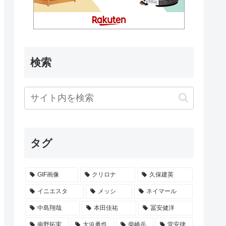
検索
タグ
GIF画像
クリロナ
久保建英
イニエスタ
メッシ
ネイマール
中島翔哉
本田佳祐
冨安健洋
南野拓実
大迫勇也
柴崎岳
堂安律