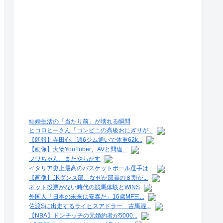
結婚生活の「当たり前」が壊れる瞬間
ヒコロヒーさん「コンビニの高級おにぎりが...
【朗報】寺田心、週6ジム通いで体重62k...
【画像】大物YouTuber、AVと間違...
フワちゃん、またやらかす
イタリア史上最高のバスケットボール選手は...
【画像】JKダンス部、なぜか部員の８割が...
ネット投票がない時代の競馬体験とWINS
外国人「日本の未来は安泰だ」16歳MF三...
佐渡Sに出走するライヒスアドラー 古馬混...
【NBA】ドンチッチの元婚約者が5000...