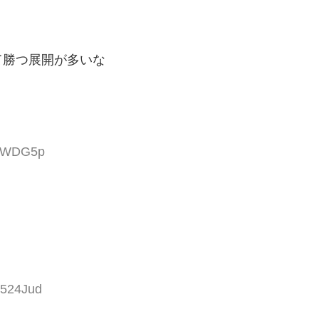
て勝つ展開が多いな
VzWDG5p
y524Jud