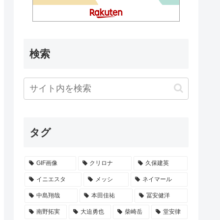
検索
タグ
GIF画像
クリロナ
久保建英
イニエスタ
メッシ
ネイマール
中島翔哉
本田佳祐
冨安健洋
南野拓実
大迫勇也
柴崎岳
堂安律