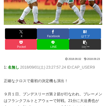
X
Facebook
はてブ
Pocket
LINE
コピー
2018.09.02
2018.09.23
1:
名無し
2018/09/01(土) 23:27:57.24 ID:CAP_USER9
正確なクロスで最初の決定機も演出！
９月１日、ブンデスリーガ第２節が行なわれ、ブレーメン
はフランクフルトとアウェーで対戦。21分に大迫勇也が