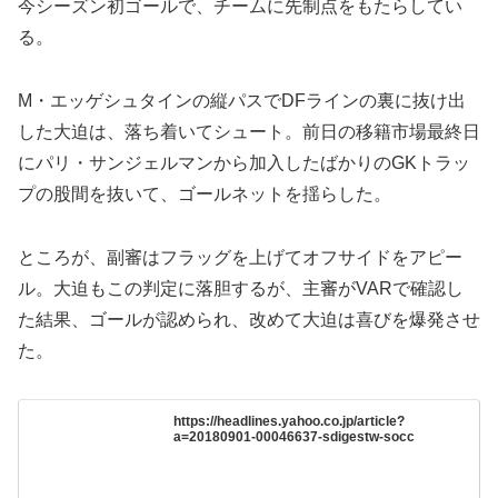
今シーズン初ゴールで、チームに先制点をもたらしてい
る。
M・エッゲシュタインの縦パスでDFラインの裏に抜け出
した大迫は、落ち着いてシュート。前日の移籍市場最終日
にパリ・サンジェルマンから加入したばかりのGKトラッ
プの股間を抜いて、ゴールネットを揺らした。
ところが、副審はフラッグを上げてオフサイドをアピー
ル。大迫もこの判定に落胆するが、主審がVARで確認し
た結果、ゴールが認められ、改めて大迫は喜びを爆発させ
た。
https://headlines.yahoo.co.jp/article?
a=20180901-00046637-sdigestw-socc