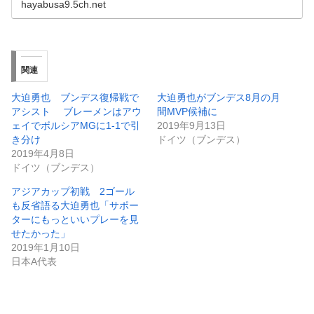
hayabusa9.5ch.net
関連
大迫勇也 ブンデス復帰戦で
大迫勇也がブンデス8月の月
アシスト ブレーメンはアウ
間MVP候補に
ェイでボルシアMGに1-1で引
2019年9月13日
き分け
ドイツ（ブンデス）
2019年4月8日
ドイツ（ブンデス）
アジアカップ初戦 2ゴール
も反省語る大迫勇也「サポー
ターにもっといいプレーを見
せたかった」
2019年1月10日
日本A代表