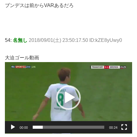
ブンデスは前からVARあるだろ
54:
名無し
2018/09/01(土) 23:50:17.50 ID:kZE8yUwy0
大迫ゴール動画
動
画
プ
レ
ー
ヤ
ー
00:00
00:24