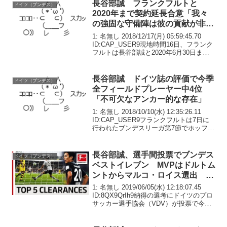
長谷部誠 フランクフルトと
ドイツ（ブンデス）
2020年まで契約延長合意「我々
の強固な守備陣は彼の貢献が非常
に大きい。またピッチ外でも非常
1: 名無し 2018/12/17(月) 05:59:45.70
に模範となる選手だ」
ID:CAP_USER9現地時間16日、フランク
フルトは長谷部誠と2020年6月30日まで
の契約延長に合意したと発表した。今季
終了後に契約の切れる長谷部だったがこ
れでもう1年...
長谷部誠 ドイツ誌の評価で今季
ドイツ（ブンデス）
全フィールドプレーヤー中4位
「不可欠なアンカー的な存在」
1: 名無し 2018/10/10(水) 12:35:26.11
ID:CAP_USER9フランクフルトは7日に
行われたブンデスリーガ第7節でホッフェ
ンハイムに2－1で勝利。元日本代表MF長
谷部誠のパフォーマンスを、ドイツメデ
ィアが高く評価...
長谷部誠、選手間投票でブンデス
ドイツ（ブンデス）
ベストイレブン MVPはドルトム
ントからマルコ・ロイス選出 シ
ーズン最優秀監督はフランクフル
1: 名無し 2019/06/05(水) 12:18:07.45
トのアディ・ヒュッター
ID:8QX9QrIh9納得の選考にドイツのプロ
サッカー選手協会（VDV）が投票で今シ
ーズンのブンデスリーガベストイレブン
を決定した。バイエルン・ミュンヘンの7