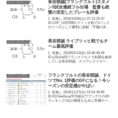
連覇で幕を閉じ...
長谷部誠(フランクフルト)スタメ
ドイツ（ブンデス）
ン5試合連続フル出場 監督も絶
賛の安定したプレーを評価
1: 名無し 2018/10/06(土) 07:13:25.67
ID:CAP_USER9ELラツィオ戦で3バック
のリベロとして勝利に貢献「守備の決定
的な安定剤になった」フランクフルトの
元日本代表主将MF長谷部誠は、現地時間
4日のUEFAヨ...
長谷部誠 ライプツィヒ戦でもチ
ドイツ（ブンデス）
ーム最高評価
1: 名無し 2019/02/13(水) 19:46:49.46
ID:y25u/ia59フランクフルトで好調を維持
している長谷部誠。スコアレスドローに
終わったブンデスリーガ第21節のRBライ
プツィヒ戦でも、守備での活躍が認めら
れ、ドイツの...
フランクフルトの長谷部誠、ドイ
ドイツ（ブンデス）
ツでNo. 1評価のDFになる！今シ
ーズンの安定感がやばい
1: 名無し 2018/11/27(火) 15:54:39.85
ID:R1Oew5sxp平均採点でブンデスのDF
ランキング1位の模様ちなみに所属チーム
のフランクフルトは長谷部がスタメンに
なってからほぼ負けなしでリーグ3位