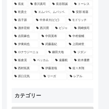
長友
香川真司
長谷部誠
トーレス
乾貴士
エムバペ、ムバッペ
安部 裕葵
昌子源
中井卓大(ピピ)
モドリッチ
酒井宏樹
西川潤
ビジャ
岡崎慎司
吉田麻也
中田英寿
中村俊輔
伊東純也
武藤嘉紀
上田綺世
ロナウジーニョ
鎌田大地
ジダン
板倉滉
ベッカム
遠藤航
鈴木優磨
西村拓真
伊藤達哉
佐々木翔
原口元気
リーガ
レアル
カテゴリー