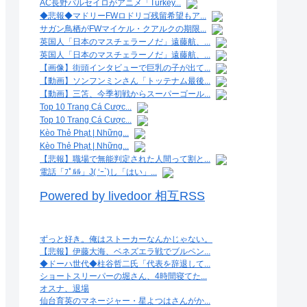
AC長野パルセイロがアニメ「Turkey...
◆悲報◆マドリーFWロドリゴ残留希望もア...
サガン鳥栖がFWマイケル・クアルクの期限...
英国人「日本のマスチェラーノだ」遠藤航、...
英国人「日本のマスチェラーノだ」遠藤航、...
【画像】街頭インタビューで巨乳の子が出て...
【動画】ソンフンミンさん「トッテナム最後...
【動画】三笘、今季初戦からスーパーゴール...
Top 10 Trang Cá Cược...
Top 10 Trang Cá Cược...
Kèo Thẻ Phạt | Những...
Kèo Thẻ Phạt | Những...
【悲報】職場で無能判定された人間って割と...
電話「ﾌﾟﾙﾙ」J( ‘ｰ`)し「はい」...
Powered by livedoor 相互RSS
ずっと好き。俺はストーカーなんかじゃない。
【悲報】伊藤大海、ベネズエラ戦でブルペン...
◆ドーハ世代◆柱谷哲二氏「代表を辞退して...
ショートスリーパーの堀さん、4時間寝てた...
オスナ、退場
仙台育英のマネージャー・星よつはさんがか...