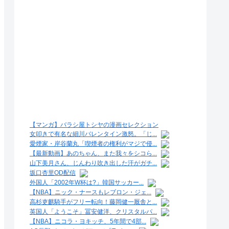
【マンガ】バラシ屋トシヤの漫画セレクション
女叩きで有名な細川バレンタイン激怒。「じ...
愛煙家・岸谷蘭丸「喫煙者の権利がマジで侵...
【最新動画】あのちゃん、また我々をシコら...
山下美月さん、じんわり吹き出した汗がガチ...
坂口杏里OD配信
外国人「2002年W杯は?」韓国サッカー...
【NBA】ニック・ナースもレブロン・ジェ...
高杉吏麒騎手がフリー転向！藤岡健一厩舎と...
英国人「ようこそ」冨安健洋、クリスタルパ...
【NBA】ニコラ・ヨキッチ、5年間で4部...