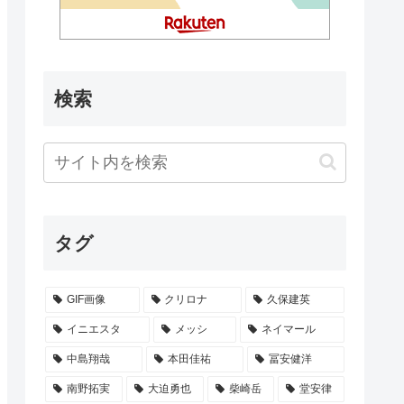
検索
タグ
GIF画像
クリロナ
久保建英
イニエスタ
メッシ
ネイマール
中島翔哉
本田佳祐
冨安健洋
南野拓実
大迫勇也
柴崎岳
堂安律