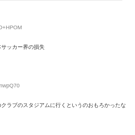
hYD+HPOM
本サッカー界の損失
C1nwpQ70
のクラブのスタジアムに行くというのおもろかったな