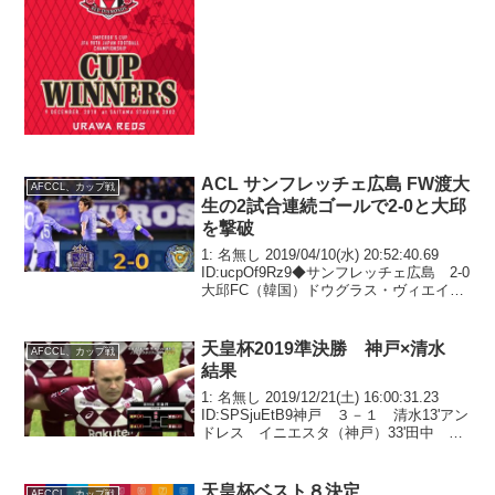
ACL サンフレッチェ広島 FW渡大
AFCCL、カップ戦
生の2試合連続ゴールで2-0と大邱
を撃破
1: 名無し 2019/04/10(水) 20:52:40.69
ID:ucpOf9Rz9◆サンフレッチェ広島 2-0
大邱FC（韓国）ドウグラス・ヴィエイラ
(10分)渡大生(26分)順位表
天皇杯2019準決勝 神戸×清水
AFCCL、カップ戦
結果
1: 名無し 2019/12/21(土) 16:00:31.23
ID:SPSjuEtB9神戸 ３－１ 清水13'アン
ドレス イニエスタ（神戸）33'田中 順
也 （神戸）38'ジュニオー
ル ドゥトラ（清水）69'古橋 亨
梧 ...
天皇杯ベスト８決定
AFCCL、カップ戦