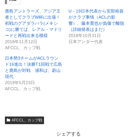
鹿島アントラーズ、アジア王
U－19日本代表から安部裕葵
者としてクラブW杯に出場！
がクラブ事情（ACLの影
初戦のグアダラハラ(メキシ
響）、藤本寛也が負傷で離脱
コ)に勝てば、レアル・マドリ
（詳細発表はまだ）
ードと再戦出来る模様
2018年10月31日
2018年11月12日
日本アンダー代表
AFCCL、カップ戦
日本勢3チームがACLラウン
ド16進出！決勝T1回戦で広島
と鹿島が対戦 浦和は、蔚山
現代
2019年5月23日
AFCCL、カップ戦
AFCCL、カップ戦
シェアする