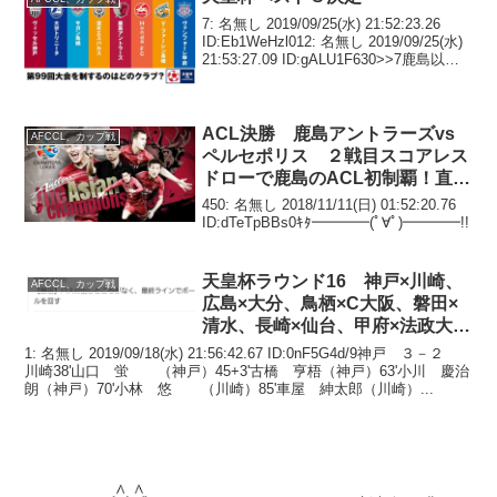
7: 名無し 2019/09/25(水) 21:52:23.26
ID:Eb1WeHzl012: 名無し 2019/09/25(水)
21:53:27.09 ID:gALU1F630>>7鹿島以外
は優勝したら初めて？15: 名無し 2019...
ACL決勝 鹿島アントラーズvs
AFCCL、カップ戦
ペルセポリス ２戦目スコアレス
ドローで鹿島のACL初制覇！直後
の反応
450: 名無し 2018/11/11(日) 01:52:20.76
ID:dTeTpBBs0ｷﾀ━━━━(ﾟ∀ﾟ)━━━━!!
天皇杯ラウンド16 神戸×川崎、
AFCCL、カップ戦
広島×大分、鳥栖×C大阪、磐田×
清水、長崎×仙台、甲府×法政大、
結果
1: 名無し 2019/09/18(水) 21:56:42.67 ID:0nF5G4d/9神戸 ３－２
川崎38'山口 蛍 （神戸）45+3'古橋 亨梧（神戸）63'小川 慶治
朗（神戸）70'小林 悠 （川崎）85'車屋 紳太郎（川崎）...