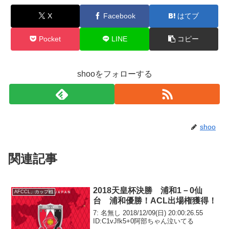
X
Facebook
はてブ
Pocket
LINE
コピー
shooをフォローする
shoo
関連記事
2018天皇杯決勝 浦和1－0仙
AFCCL、カップ戦
台 浦和優勝！ACL出場権獲得！
7: 名無し 2018/12/09(日) 20:00:26.55
ID:C1vJfk5+0阿部ちゃん泣いてる