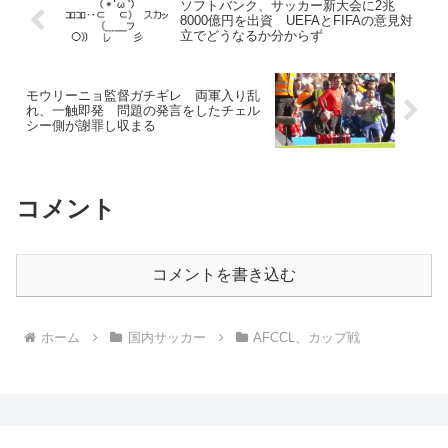
ソフトバンク、サッカー新大会に2兆
8000億円を出資 UEFAとFIFAの意見対
立でどうなるか分からず
モウリーニョ監督ガチギレ 両軍入り乱
れ、一触即発 問題の発言をしたチェル
シー側が謝罪し収まる
コメント
コメントを書き込む
ホーム
国内サッカー
AFCCL、カップ戦