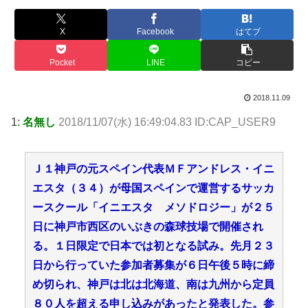
X
Facebook
はてブ
Pocket
LINE
コピー
2018.11.09
1:
名無し
2018/11/07(水) 16:49:04.83 ID:CAP_USER9
Ｊ１神戸の元スペイン代表ＭＦアンドレス・イニ
エスタ（３４）が母国スペインで運営するサッカ
ースクール「イニエスタ メソドロジー」が２５
日に神戸市西区のいぶきの森球技場で開催され
る。１日限定で日本では初となる試み。先月２３
日から行っていた参加者募集が６日午後５時に締
め切られ、神戸は北は北海道、南は九州から定員
８０人を超える申し込みがあったと発表した。参