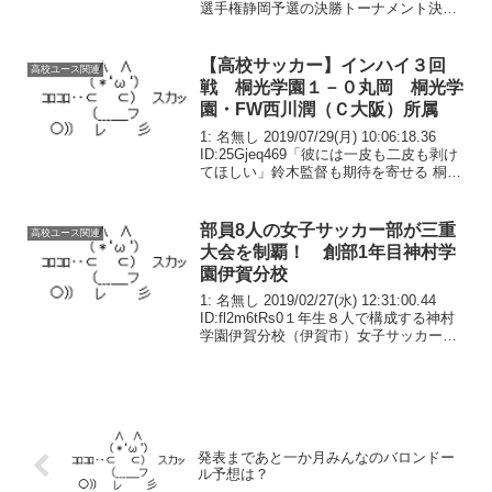
選手権静岡予選の決勝トーナメント決勝
が11月17日にアイスタ日本平で行われ、
浜松開誠館が初優勝を決めた。連覇を狙
う清水桜が丘と...
【高校サッカー】インハイ３回
高校ユース関連
戦 桐光学園１－０丸岡 桐光学
園・FW西川潤（Ｃ大阪）所属
1: 名無し 2019/07/29(月) 10:06:18.36
ID:25Gjeq469「彼には一皮も二皮も剥け
てほしい」鈴木監督も期待を寄せる 桐光
学園１－０丸岡／７月28日／金武町フッ
トボールセンター (ローン)「シュートを
もっと増や...
部員8人の女子サッカー部が三重
高校ユース関連
大会を制覇！ 創部1年目神村学
園伊賀分校
1: 名無し 2019/02/27(水) 12:31:00.44
ID:fl2m6tRs0１年生８人で構成する神村
学園伊賀分校（伊賀市）女子サッカー部
が、１月から２月にかけ、スポーツの杜
鈴鹿などで開かれた第18回三重県高校女
子サッカー新人大...
発表まであと一か月みんなのバロンドー
ル予想は？