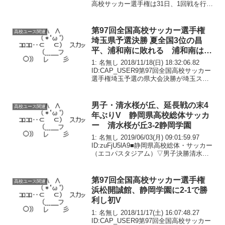
高校サッカー選手権は31日、1回戦を行っ
た。第1試合では、大津高(熊本)や東福岡
高(福岡)、米子北高(鳥取)などが初戦突破
した。なお...
第97回全国高校サッカー選手権
高校ユース関連
埼玉県予選決勝 夏全国3位の昌
平、浦和南に敗れる 浦和南は17
年ぶりの全国
1: 名無し 2018/11/18(日) 18:32:06.82
ID:CAP_USER9第97回全国高校サッカー
選手権埼玉予選の県大会決勝が埼玉スタ
ジアムで11月18日に行われた。2018年度
全国総体3位で大会連覇を目指す川崎フロ
ンターレ...
男子・清水桜が丘、延長戦の末4
高校ユース関連
年ぶりV 静岡県高校総体サッカ
ー 清水桜が丘3-2静岡学園
1: 名無し 2019/06/03(月) 09:01:59.97
ID:zuFjU5lA9■静岡県高校総体・サッカー
（エコパスタジアム）▽男子決勝清水桜
が丘 3（2―0 0―2 延長 1―0
0―0）2 静岡学園▽得点者【清】松永
（野牧）古...
第97回全国高校サッカー選手権
高校ユース関連
浜松開誠館、静岡学園に2-1で勝
利し初V
1: 名無し 2018/11/17(土) 16:07:48.27
ID:CAP_USER9第97回全国高校サッカー