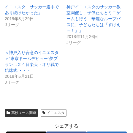
イニエスタ「サッカー選手で
神戸イニエスタのサッカー教
あり続けたかった」
室開催し、子供たちとミニゲ
2019年3月29日
ームも行う 華麗なループパ
Jリーグ
スに、子どもたちは「すげえ
～！」」
2018年11月26日
Jリーグ
＜神戸入り合意のイニエスタ
＞“東京ドームデビュー”夢プ
ラン…２４日楽天・オリ戦で
始球式.・・・
2018年5月21日
Jリーグ
高校ユース関連
イニエスタ
シェアする