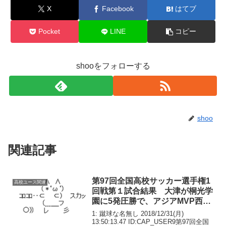
X
Facebook
はてブ
Pocket
LINE
コピー
shooをフォローする
shoo
関連記事
第97回全国高校サッカー選手権1
高校ユース関連
回戦第１試合結果 大津が桐光学
園に5発圧勝で、アジアMVP西川
は初戦で姿消す 東福岡などが初
1: 蹴球な名無し 2018/12/31(月)
戦突破
13:50:13.47 ID:CAP_USER9第97回全国