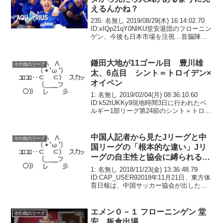
えるんかね？
235: 名無し 2019/08/29(木) 16:14:02.70
ID:xIQp21qY0NIKU堂安退団のフローニン
ゲン、今後も日本市場を注視…首脳陣は
若手獲得を示唆また、10月か11月かには
マーケティング目的で日本へとやってく
るクラ...
鎌田大地が11ゴール目 豊川雄
その他のリーグ
太、6点目 シント＝トロイデン×
オイペン
1: 名無し 2019/02/04(月) 08:36:10.60
ID:k52tUKKy9現地時間3日に行われたベ
ルギー1部リーグ第24節のシント＝トロイ
デン対オイペンは、4-1でホームのシント
＝トロイデンが勝利した。シント＝トロ
イデンでは...
中国人記者から見たJリーグと中
その他のリーグ
国リーグの「根本的な違い」Jリ
ーグの自主性と協会に縛られるス
ーパーリーグ
1: 名無し 2018/11/23(金) 13:36:48.79
ID:CAP_USER92018年11月21日、東方体
育日報は、中国サッカー協会が出したク
ラブに対する「お触れ」と、日本のJリー
グの新たな規定との間に存在する「根本
的な違い」...
エメン０－１ フローニンゲン 堂
その他のリーグ
安、板倉出場