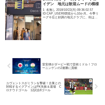
イデン 地元は歓迎ムードの模様
1: 名無し 2018/10/22(月) 09:36:02.57
ID:CAP_USER9買収から10か月。今季リ
ーグ６位と好調の地元クラブに、街は歓
迎ムード森保ジャパンに選出された遠藤
航、冨安健洋をはじめ、関根貴大、小池
裕太、鎌田大地と５...
堂安律がダービー戦で芸術ミドル！フロ
ーニンゲンの2連勝に貢献
ユヴェントスがミランを撃破！古巣との
対戦するイグアインはPK失敗＆退場 C
ロナウドゴール 12試合8ゴール