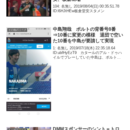
104: 名無し 2019/08/04(日) 00:35:51.78
ID:l6HJtHEw板倉堂安スタメン
中島翔哉 ポルトの背番号8番
その他のリーグ
⇒10番に変更の模様 退団で空い
た10番を中島が要請して実現
1: 名無し 2019/07/18(木) 22:35:18.64
ID:ubfHyEzT9 カタールのアル・ドゥハ
イルでプレーしていた中島は、ポルトガ
ルの名門クラブであるポルトに完全移籍
することが今月5日に発表された。背番号
は、昨季限りで退...
DMMスポンサーのシント＝トロ
その他のリーグ