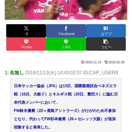
X
Facebook
はてブ
Pocket
LINE
コピー
2018.11.14
2019.01.30
1:
名無し
2018/11/13(火) 14:43:02.57 ID:CAP_USER9
日本サッカー協会（JFA）は13日、国際親善試合ベネズエラ
戦（16日、大銀ド）とキルギス戦（20日、豊田ス）に臨む日
本代表メンバーにおいて、
FW鈴木優磨（22＝鹿島アントラーズ）がけがのため不参加
となり、代わってFW杉本健勇（26＝セレッソ大阪）が追加
招集すると発表した。