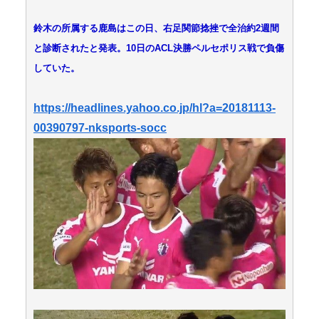
鈴木の所属する鹿島はこの日、右足関節捻挫で全治約2週間
と診断されたと発表。10日のACL決勝ペルセポリス戦で負傷
していた。
https://headlines.yahoo.co.jp/hl?a=20181113-
00390797-nksports-socc