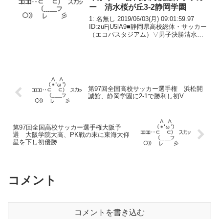
ー 清水桜が丘3-2静岡学園
1: 名無し 2019/06/03(月) 09:01:59.97
ID:zuFjU5lA9■静岡県高校総体・サッカー
（エコパスタジアム）▽男子決勝清水桜
が丘 3（2―0 0―2 延長 1―0
0―0）2 静岡学園▽得点者【清】松永
（野牧）古...
第97回全国高校サッカー選手権 浜松開
誠館、静岡学園に2-1で勝利し初V
第97回全国高校サッカー選手権大阪予
選 大阪学院大高、PK戦の末に東海大仰
星を下し初優勝
コメント
コメントを書き込む