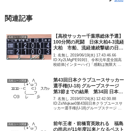
関連記事
【高校サッカー千葉県総体予選】
高校ユース関連
100分間の死闘 日体大柏4-3流経
大柏 市船、流経連続撃破の日体
大柏が全国へ
1: 名無し 2019/06/19(水) 17:43:46.66
ID:Xy2LMgPE919日、令和元年度全国高
校総体(インターハイ)「感動は無限大 南
部九州総体2019」サッカー競技(沖縄)千
葉県予選決勝が行われ、日体大柏高が柏
日体高時...
第43回日本クラブユースサッカー
高校ユース関連
選手権(U-18) グループステージ
第3節までの結果 第34回 日本ク
ラブユースサッカー選手権(U-15)
7: 名無し 2019/07/24(水) 12:42:00.88
大会 出場クラブ
ID:ZsNIqkae0第43回日本クラブユースサ
ッカー選手権(U-18)グループステージ 第3
節終了グループＡ1 ac福 6 3 2 0 1 +32 川
崎 6 3 2 0 ...
前年王者・前橋育英敗れる 福島
高校ユース関連
の尚志が11年度以来となるベスト