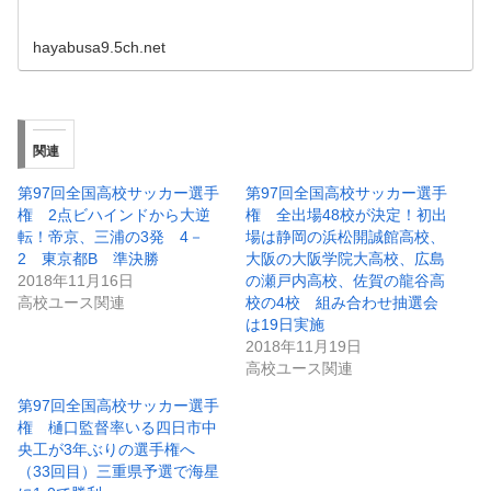
hayabusa9.5ch.net
関連
第97回全国高校サッカー選手
第97回全国高校サッカー選手
権 2点ビハインドから大逆
権 全出場48校が決定！初出
転！帝京、三浦の3発 4－
場は静岡の浜松開誠館高校、
2 東京都B 準決勝
大阪の大阪学院大高校、広島
2018年11月16日
の瀬戸内高校、佐賀の龍谷高
高校ユース関連
校の4校 組み合わせ抽選会
は19日実施
2018年11月19日
高校ユース関連
第97回全国高校サッカー選手
権 樋口監督率いる四日市中
央工が3年ぶりの選手権へ
（33回目）三重県予選で海星