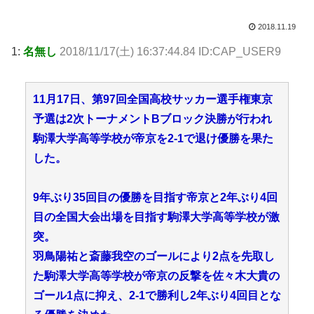
2018.11.19
1:
名無し
2018/11/17(土) 16:37:44.84 ID:CAP_USER9
11月17日、第97回全国高校サッカー選手権東京
予選は2次トーナメントBブロック決勝が行われ
駒澤大学高等学校が帝京を2-1で退け優勝を果た
した。
9年ぶり35回目の優勝を目指す帝京と2年ぶり4回
目の全国大会出場を目指す駒澤大学高等学校が激
突。
羽鳥陽祐と斎藤我空のゴールにより2点を先取し
た駒澤大学高等学校が帝京の反撃を佐々木大貴の
ゴール1点に抑え、2-1で勝利し2年ぶり4回目とな