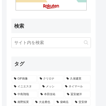
検索
タグ
GIF画像
クリロナ
久保建英
イニエスタ
メッシ
ネイマール
中島翔哉
本田佳祐
冨安健洋
南野拓実
大迫勇也
柴崎岳
堂安律