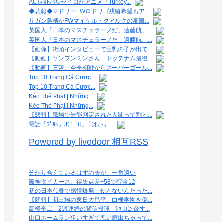
AC長野パルセイロがアニメ「Turkey...
◆悲報◆マドリーFWロドリゴ残留希望もア...
サガン鳥栖がFWマイケル・クアルクの期限...
英国人「日本のマスチェラーノだ」遠藤航、...
英国人「日本のマスチェラーノだ」遠藤航、...
【画像】街頭インタビューで巨乳の子が出て...
【動画】ソンフンミンさん「トッテナム最後...
【動画】三笘、今季初戦からスーパーゴール...
Top 10 Trang Cá Cược...
Top 10 Trang Cá Cược...
Kèo Thẻ Phạt | Những...
Kèo Thẻ Phạt | Những...
【悲報】職場で無能判定された人間って割と...
電話「ﾌﾟﾙﾙ」J( ‘ｰ`)し「はい」...
Powered by livedoor 相互RSS
分かり合えているはずの夫が、一番遠い
阪神タイガース、得失点差+58で貯金12
初の日本代表で感情爆発「使わないんだった...
【朗報】初出場の東日大昌平、白樺学園を倒...
高橋奎二、2週連続の背信投球 池山監督す...
山口ホームラン狙いすぎて悪い癖出ちゃって...