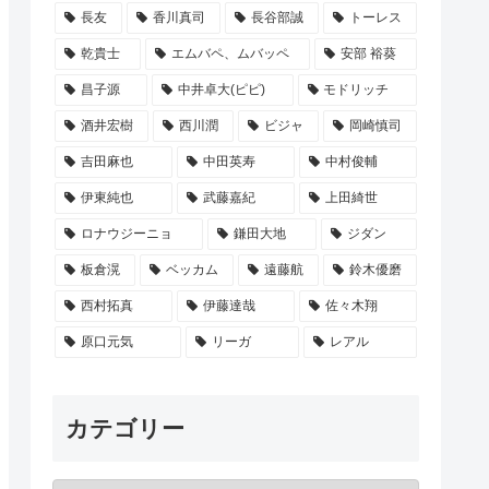
長友
香川真司
長谷部誠
トーレス
乾貴士
エムバペ、ムバッペ
安部 裕葵
昌子源
中井卓大(ピピ)
モドリッチ
酒井宏樹
西川潤
ビジャ
岡崎慎司
吉田麻也
中田英寿
中村俊輔
伊東純也
武藤嘉紀
上田綺世
ロナウジーニョ
鎌田大地
ジダン
板倉滉
ベッカム
遠藤航
鈴木優磨
西村拓真
伊藤達哉
佐々木翔
原口元気
リーガ
レアル
カテゴリー