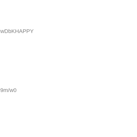
GemwDbKHAPPY
89m/w0