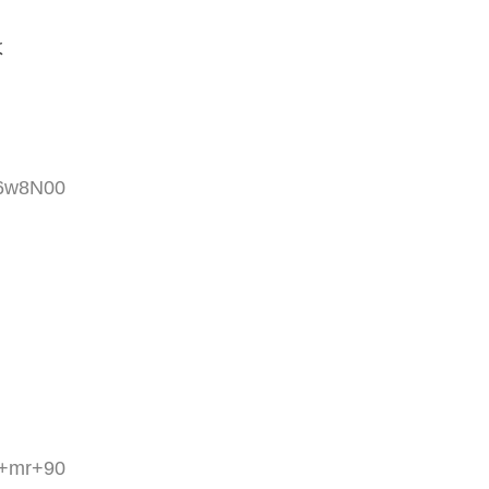
よ
86w8N00
Z+mr+90