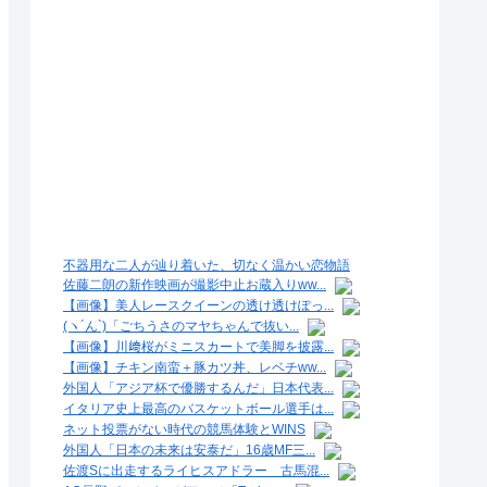
不器用な二人が辿り着いた、切なく温かい恋物語
佐藤二朗の新作映画が撮影中止お蔵入りww...
【画像】美人レースクイーンの透け透けぽっ...
(ヽ´ん`)「ごちうさのマヤちゃんで抜い...
【画像】川﨑桜がミニスカートで美脚を披露...
【画像】チキン南蛮＋豚カツ丼、レベチww...
外国人「アジア杯で優勝するんだ」日本代表...
イタリア史上最高のバスケットボール選手は...
ネット投票がない時代の競馬体験とWINS
外国人「日本の未来は安泰だ」16歳MF三...
佐渡Sに出走するライヒスアドラー 古馬混...