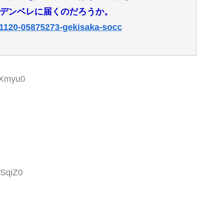
デンベレに届くのだろうか。
81120-05875273-gekisaka-socc
TXmyu0
qSqiZ0