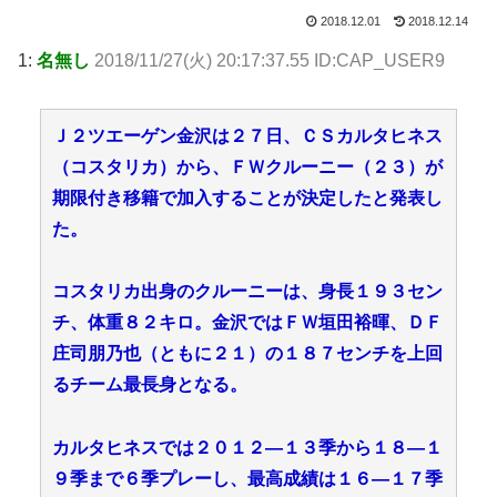
2018.12.01
2018.12.14
1:
名無し
2018/11/27(火) 20:17:37.55 ID:CAP_USER9
Ｊ２ツエーゲン金沢は２７日、ＣＳカルタヒネス
（コスタリカ）から、ＦＷクルーニー（２３）が
期限付き移籍で加入することが決定したと発表し
た。
コスタリカ出身のクルーニーは、身長１９３セン
チ、体重８２キロ。金沢ではＦＷ垣田裕暉、ＤＦ
庄司朋乃也（ともに２１）の１８７センチを上回
るチーム最長身となる。
カルタヒネスでは２０１２―１３季から１８―１
９季まで６季プレーし、最高成績は１６―１７季