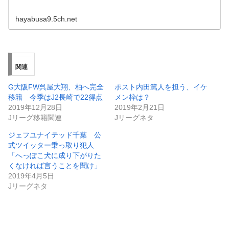
hayabusa9.5ch.net
関連
G大阪FW呉屋大翔、柏へ完全
ポスト内田篤人を担う、イケ
移籍 今季はJ2長崎で22得点
メン枠は？
2019年12月28日
2019年2月21日
Jリーグ移籍関連
Jリーグネタ
ジェフユナイテッド千葉 公
式ツイッター乗っ取り犯人
「へっぽこ犬に成り下がりた
くなければ言うことを聞け」
2019年4月5日
Jリーグネタ