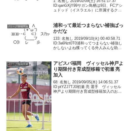
1: 名無し 2019/02/09(土) 16:51:17.37
ID:qanGXjY99サガン鳥栖は9日、FCアシ
ュドッド（イスラエル）に所属するクロ
アチア人DFカルロ・ブルシッチが完全移
籍加入することが決まったと発表した。
背番号は「20...
浦和って最近つまらない補強ばっ
Jリーグ移籍関連
かだな
133: 名無し 2019/09/10(火) 00:40:58.71
ID:3a6Nzt0T0浦和ってつまらない補強し
かしないよね獲ってくる外人みんな助っ
人レベルじゃないってある意味すごいけ
ど136: 名無し 2019/09/10(火) 0...
アビスパ福岡 ヴィッセル神戸よ
Jリーグ移籍関連
り期限付き育成型移籍で初瀬 亮
加入
68: 名無し 2019/09/05(木) 14:06:51.37
ID:ptYZJ7TJ0初瀬 亮 選手 ヴィッセル
神戸より期限付き育成型移籍加入のお知
らせ71: 名無し 2019/09/05(木)
14:07:42.95 ID:KjJv...