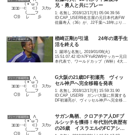
Jリーグ移籍関連
兄・勇人と共にプレー
1: 名無し 2018/12/17(月) 05:04:39.56
ID:CAP_USER9名古屋の元日本代表FW
佐藤寿人（36）が、J2千葉へ18年ぶりに
復帰することが16日、決定的になった。
J1、J2通算で歴代1位216得点のストライ
カー...
楢崎正剛が引退 24年の選手生
Jリーグ移籍関連
活を終える
1: 蹴球な名無し 2019/01/08(火)
15:51:07.42 ID:h7FYoR2W9サッカー元日
本代表で、ワールドカップ（W杯）4大会
を経験したJ1名古屋グランパスGK楢崎正
剛（42）が現役引退する。8日、クラブが
発表した。18...
G大阪の21歳DF初瀬亮 ヴィッ
Jリーグ移籍関連
セル神戸へ完全移籍を発表
1: 名無し 2018/12/17(月) 15:59:31.90
ID:CAP_USER9 ガンバ大阪に所属する
DF初瀬亮が、ヴィッセル神戸へ完全移籍
で加入することが決まった。17日に両ク
ラブが発表している。初瀬は1997年生ま
れの21歳。...
サガン鳥栖、クロアチア人DFブ
Jリーグ移籍関連
ルシッチを獲得！年代別代表歴有
の26歳 イスラエルのFCアシュ
ドッドから